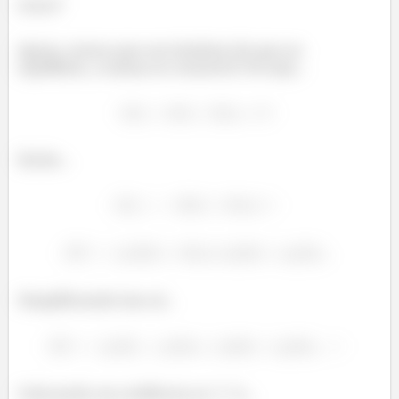
Certo?
Agora, temos que nos lembrar de que no
equilíbrio, a massa se conserva! Ou seja...
Então...
Simplificando isso aí...
Colocando em evidência os
’s...