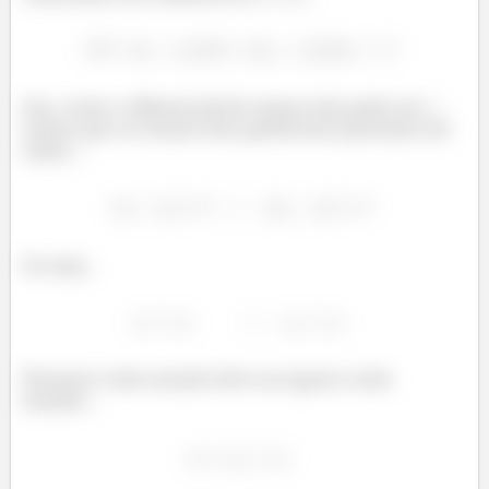
Ora, como o diferencial de massa não pode ser
,
temos que os termos dos parênteses precisam ser
nulos...
Ou seja...
Portanto todo mundo deve ser igual a todo
mundo...