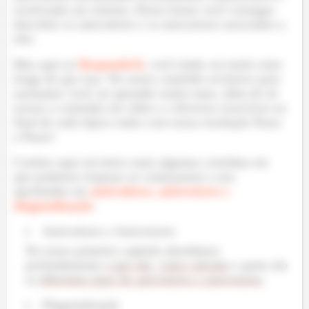
resolvendo um sistema. Dessa forma você consegue
descobrir os autovalores e os autovetores associados a
eles.
Mas aqui no
RespondeAí
, você ainda vai muito mais
longe do que isso. No nosso conteúdo exclusivo para
assinantes você vai aprender muito mais, além de ter
acesso a conteúdo em vídeo e a diversos exercícios no
final de cada tópico todos com nossa resolução Passo
a Passo!
Confere aqui em baixo mais algumas coisinhas em
que podemos tropeçar ao começarmos a nos
aprofundar em
autovalores, autovetores e
diagonalização
:
Autovalores e Autovetores
No nosso primeiro capítulo abordamos
profundamente
o que são
,
como calcular
e quais são
os
diferentes tipos de autovalores e autovetores
.
Diagonalização