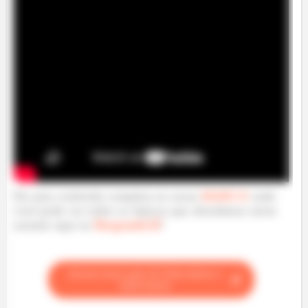
Da uma conferida completa no nosso
RAIO-X
onde
você pode ver todos os tópicos que abordamos nesse
assunto aqui no
RespondeAÍ
!
Acesse nosso guia de
Autovalores e
Autovetores