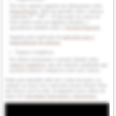
Nos dois capitulo seguinte nos debruçamos sobre
diagonalização
. Além de aprender sobre a famosa
expressão
que pode nos salvar de
fazer muita conta em algumas situações, e
aprendemos também sobre o
Teorema Espectral
.
Seguido pela explicação de
aplicações para a
diagonalização de matrizes
.
Espaços Complexos
Por último terminamos o assunto falando sobre
espaços complexos
, que são matrizes quadradas que
possuem números complexos entre seus valores.
Então para aprender tudo isso e mais um pouco, se
cadastre no nosso site e aproveite nossas ofertas! Para
não deixar você na mão, acompanhe nosso vídeos do
tópico de
Calculando Autovalores e Autovetores
: