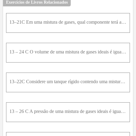
Exercícios de Livros Relacionados
13–21C Em uma mistura de gases, qual componente terá a pressão parcial mais alta: o que tem maior número de mols ou aquele com massa molar mais alta?
13 – 24 C O volume de uma mistura de gases ideais é igual à soma dos volumes de cada gás individual da mistura. Essa declaração está correta? Caso contrário, como você corrigiria isso?
13–22C Considere um tanque rígido contendo uma mistura de dois gases ideais. Em um dado momento, uma válvula é aberta, e parte do gás escapa. Como resultado, a pressão do tanque cai. A pressão parcial
13 – 26 C A pressão de uma mistura de gases ideais é igual à soma das pressões parciais de cada gás individual da mistura. Essa declaração está correta? Caso contrário, como você corrigiria isso?