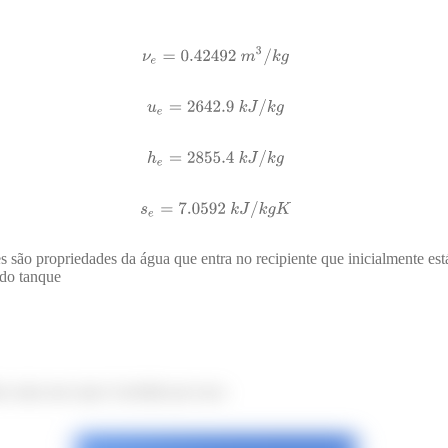
s são propriedades da água que entra no recipiente que inicialmente est
 do tanque
sim como um copo é enchido por suco