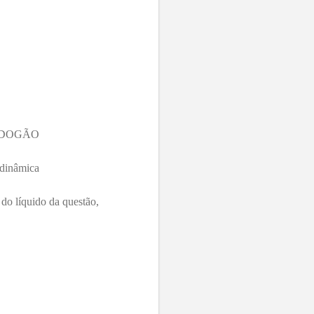
UA DOGÃO
odinâmica
o líquido da questão,