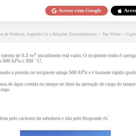
Acesse com
Google
Aces
los de Potência, Segunda Lei e Relações Termodinâmicas
>
Van Wylen
>
Capít
 interno de
inicialmente está vazio. O recipiente então é carre
 a
e
.
ando a pressão no recipiente atinge
e é bastante rápido (pode
ssa de água contida no tanque no final da operação de carga do tanque
carga.
 feita pelo cachorro da sabedoria e não pelo Responde Aí