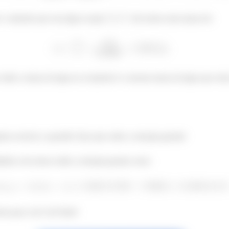
s e sabendo que essa água ocupa
nós temos uma massa de:
 então a massa da água no recipiente é a mesma massa da água que entra
os resolver a questão! Que quer saber a entropia gerada!
bático nós temos então a entropia gerada como:
ia para você, fui! Bark!