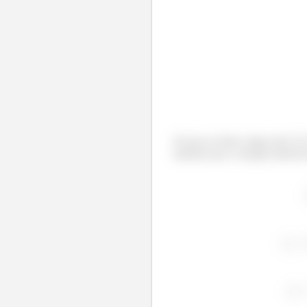
Só que no final a água tem
sabendo que a energia interna 