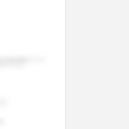
e. E pela tabela
e