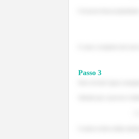
E de posse dessas propriedade
E como o recipiente está vazio
Passo
3
Show de bola! Agora conseguim
Sabendo que o processo é adia
E assim eu deixo minha sabedor