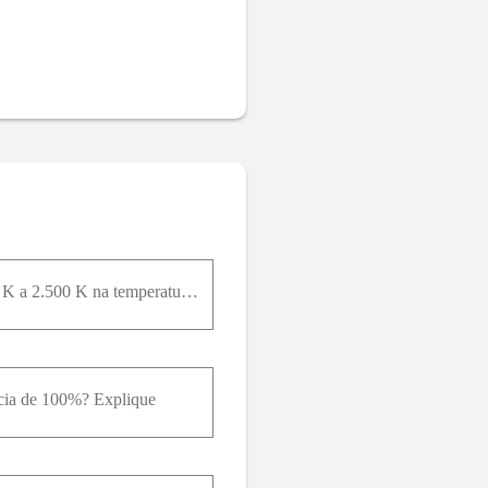
Reconsidere o Prob. 9–16. Usando o EES (ou outro programa), estude o efeito da variação de 1.500 K a 2.500 K na temperatura após o fornecimento de calor a um volume constante. Trace um gráfico do trab
ência de 100%? Explique