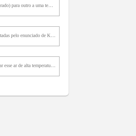
Em um refrigerador, o calor é transferido de um meio a uma temperatura mais baixa (o espaço refrigerado) para outro a uma temperatura mais alta (o ar da cozinha). Isso é uma violação da segunda lei da
As eficiências de todos os aparelhos produtores de trabalho, inclusive as usinas hidrelétricas, são limitadas pelo enunciado de Kelvin–Planck da segunda lei? Explique
Todos sabem que a temperatura do ar se eleva quando ele é comprimido. Um inventor pensou em usar esse ar de alta temperatura para aquecer prédios. Ele usou um compressor operado por um motor elétrico.