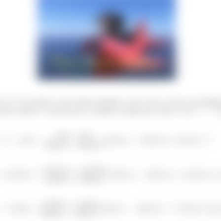
de pressão e não realiza trabalho e nem exerce calor no recipient
nesse estado é a mesma que a entalpia da água que entra e é de