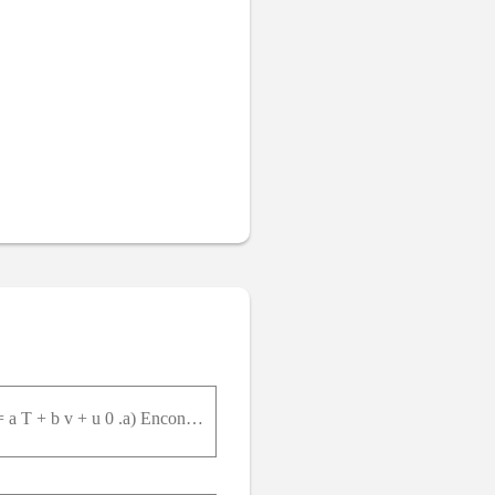
A equação de estado de um certo gás é P + b v = R T , e sua energia interna específica é dada por u = a T + b v + u 0 .a) Encontre c v .b) Mostre que c P - c v = R .c) Usando a Eq. (4-8), mostre que T