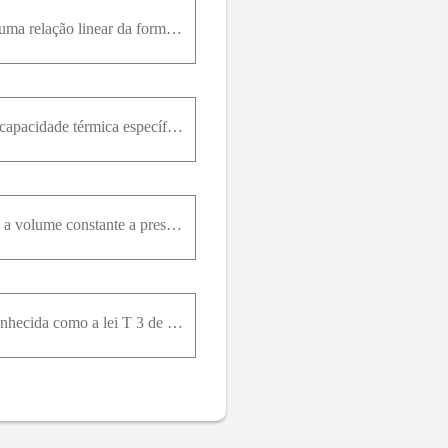
A temperaturas superiores a 500K , o valor de c P para o cobre pode ser dado aproximadamente por uma relação linear da forma c P = a + b T .a) Da Fig. 3.10, encontre os valores de a e b .b) Calcule a
Use argumentos físicos para mostrar que, para um sistema consistindo de duas fases em equilíbrio, a capacidade térmica específica a pressão constante e ocoeficiente de expansão térmica são infinitos.
Use a Fig. 3.10 para estimar a energia necessária para aquecer um grama de cobre de 300 K a 600 K a volume constante a pressão constante. Determine a variação na energia interna do cobre em cada caso.
O calor especifico c v de sólidos a baixa temperatura é dado pela equação c v = A T θ 3 , Relação conhecida como a lei T 3 de Debye. A grandeza A é uma constante igual a 19,4 × 10 5Jq u i l o m o l -