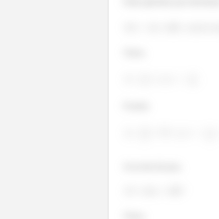
Então galerinha para determin
Temos,
Ficando,
Já na letra (b) para,
Temos,