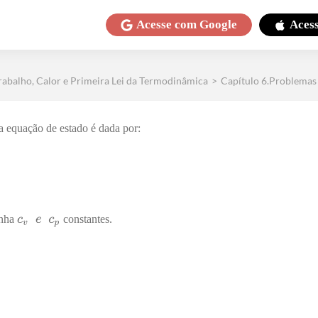
Acesse com
Google
Aces
rabalho, Calor e Primeira Lei da Termodinâmica
>
Capítulo 6.Problemas 
a equação de estado é dada por:
onha
constantes.