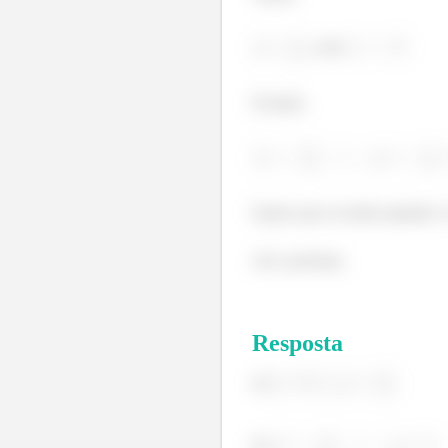
, com
Ficando,
Espero que eu tenha ajudado e 
Até a próxima.
Resposta
a)
b)