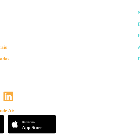
N
P
rais
vadas
nde Aí:
Baixar na
App Store