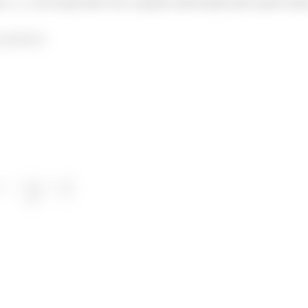
ar
de um gás ideal com a equação representada pelas opções abaixo