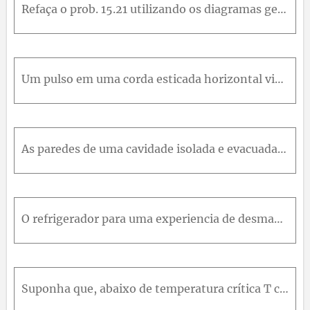
Refaça o prob. 15.21 utilizando os diagramas generalizados.
Um pulso em uma corda esticada horizontal viaja para a direita. Se a massa da corda por unidade de comprimento diminui para a direita, o que acontece com a velocidade do pulso conforme ele viaja para
As paredes de uma cavidade isolada e evacuada estilo em equilíbrio com a energia radiante em seu interior. O volume da cavidade e repentinamente diminuído de 100c m 3 para 50c m 3 . Se a temperatura i
O refrigerador para uma experiencia de desmagnetização adiabática e para ser feito de 40g de alúmen de cromo e potássio C r K S O 4 2.12 H 2 O , que tern as seguintes propriedades: o peso molecular e
Suponha que, abaixo de temperatura crítica T c a função de Helmholtz para uma película seja expressa como, F = A B 1 - T T c n Onde B , T cen são constantes que dependem da película, e A é a área da p