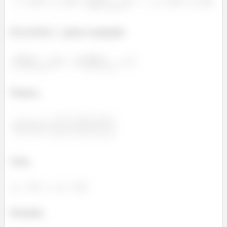
Já na letra
para a equação
Temos,
Com,
Ficando,