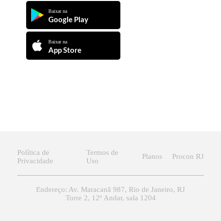
Baixar na
Google Play
Baixar na
App Store
Política de
Termos de
Planos
Procon RJ
Privacidade
Uso
Endereço: Av. Maracanã 987, Rio de Janeiro, RJ
Torre 2, 12º Andar, sala 1204