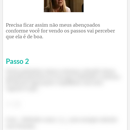
Precisa ficar assim não meus abençoados
conforme você for vendo os passos vai perceber
que ela é de boa.
Passo
2
Então galerinha vamos começar a desafio dessa
questão pela letra (a) em que é definido a mistura
de álcool e água para o equilíbrio com seus
vapores é que,
Com
definido como
e
sem energia valendo
zero ficando,