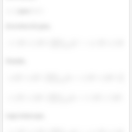
para
Já na letra (b) para,
Ficando,
Logo temos que,