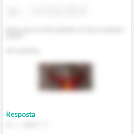
Espero que eu tenha ajudado e te vejo no próximo
desafio.
Até a próxima.
Resposta
a)
para