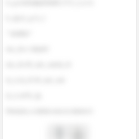
h_g=enthalpy(Fluid$, T=T_L, x=1)
h_fg=h_g-h_f
" Análise"
eta_th=1-RatioT
eta_th=W_net_out/Q_H
Q_L=Q_H-W_net_out
Q_L=m*h_fg
Portanto, a tabela com os valores é: