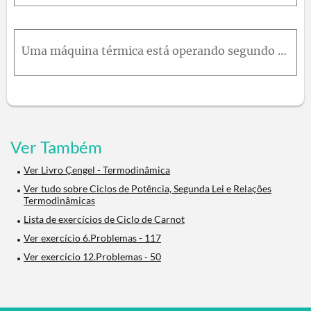
Uma máquina térmica está operando segundo o ciclo de Carnot e tem uma eficiência térmica de 75 % . O calor proveniente dessa máquina é rejeitado para um lago próximo a 15° C a uma taxa de 14k W . Dete
Ver Também
Ver Livro Çengel - Termodinâmica
Ver tudo sobre Ciclos de Potência, Segunda Lei e Relações
Termodinâmicas
Lista de exercícios de Ciclo de Carnot
Ver exercício 6.Problemas - 117
Ver exercício 12.Problemas - 50