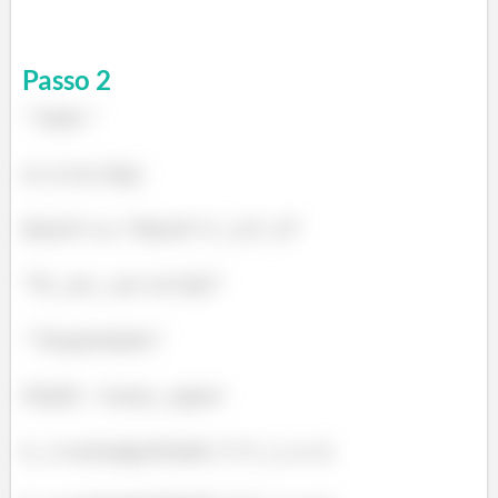
Passo
2
" Dado "
m=0.025 [kg]
RatioT=0.5 "RatioT=T_L/T_H"
"W_net_out=60 [kJ]"
" Propriedades"
Fluid$= 'steam_iapws'
h_f=enthalpy(Fluid$, T=T_L, x=0)