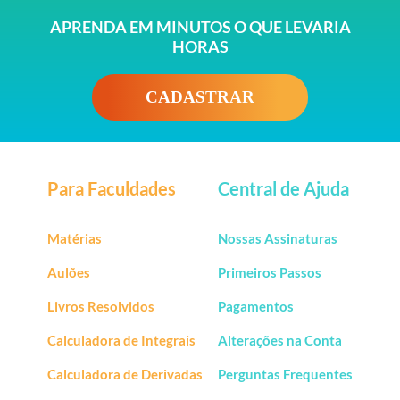
APRENDA EM MINUTOS O QUE LEVARIA
HORAS
CADASTRAR
Para Faculdades
Central de Ajuda
Matérias
Nossas Assinaturas
Aulões
Primeiros Passos
Livros Resolvidos
Pagamentos
Calculadora de Integrais
Alterações na Conta
Calculadora de Derivadas
Perguntas Frequentes