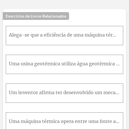
Exercícios de Livros Relacionados
Alega-se que a eficiência de uma máquina térmica completamente reversível pode ser dobrada pela duplicação da temperatura da fonte de energia. Justifique a validade dessa afirmação.
Uma usina geotérmica utiliza água geotérmica extraída a 150° C a uma taxa de 210k g / s como fonte de calor e produz 8.000k W de potência líquida. A água geotérmica chega na usina a 90° C . Consideran
Um inventor afirma ter desenvolvido um mecanismo cíclico para uso em veículos espaciais que opera com uma fonte de energia gerada de combustível nuclear (cuja temperatura é de 1.000R ) e também com um
Uma máquina térmica opera entre uma fonte a 477° C e um sumidouro a 25° C . Considerando que calor é fornecido a uma máquina térmica a uma taxa constante de 65.000k J / m i n , determine a potência má