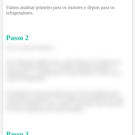
Vamos analisar primeiro para os motores e depois para os
refrigeradores.
Passo
2
Para os motores térmicos.
Essa afirmação significa que a uma diferença de temperatura
entre a fonte de energia e o trabalho realizado, portanto, a
temperatura
(temperatura de aquecimento) é menor que a
fonte de temperatura.
Resultando em uma transferência de calor do trabalho para o
reservatório de rejeição. E isso implica possivelmente em uma
queda na eficiência, como o motor é real temos que uma parte
do calor é rejeitada para realizar trabalho.
Passo
3