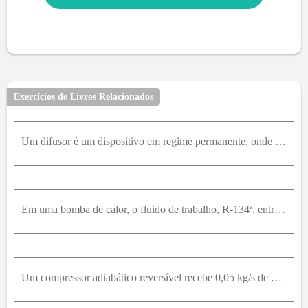
Exercícios de Livros Relacionados
Um difusor é um dispositivo em regime permanente, onde um fluído a alta velocidade é desacelerado de forma tal que a pressão aumenta o processo. Ar, a 120K P ae30 ° C , entra no difusor com uma veloci
Em uma bomba de calor, o fluido de trabalho, R-134ª, entra ao compressor a 150 kPa e -10°C com uma vazão de 0,1 kg/s. No compressor, o R-134ª é comprimido em um processo adiabático até 1 Mpa. Calcule
Um compressor adiabático reversível recebe 0,05 kg/s de vapor saturado de R-22 a 200 kPa e tem uma pressão de saída de 800 kPa. Despreze energias cinéticas e determine a temperatura de saída e a mínim