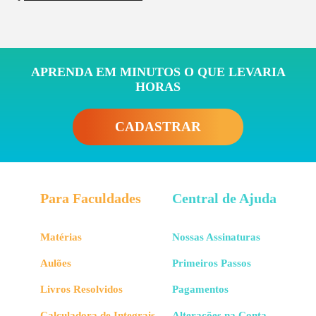
APRENDA EM MINUTOS O QUE LEVARIA
HORAS
CADASTRAR
Para Faculdades
Central de Ajuda
Matérias
Nossas Assinaturas
Aulões
Primeiros Passos
Livros Resolvidos
Pagamentos
Calculadora de Integrais
Alterações na Conta