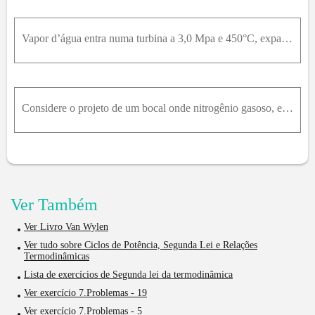
Vapor d’água entra numa turbina a 3,0 Mpa e 450°C, expande-se num processo adiabático reversível, e sai a 10 kPa. As variações nas energias cinética e potencial, entre as condições de entrada e de saí
Considere o projeto de um bocal onde nitrogênio gasoso, escoando em um tubo a 500 kPa e 200°C e com uma velocidade de 10 m/s, deve ser expandido para produzir uma velocidade de 300 m/s. Determine a pr
Ver Também
Ver Livro Van Wylen
Ver tudo sobre Ciclos de Potência, Segunda Lei e Relações
Termodinâmicas
Lista de exercícios de Segunda lei da termodinâmica
Ver exercício 7.Problemas - 19
Ver exercício 7.Problemas - 5