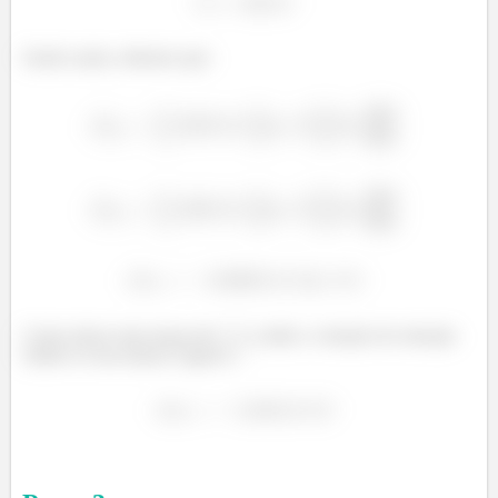
Sendo assim, obtemos que:
Como temos uma massa de
, então a variação de entropia
relativo à essa massa é igual à...