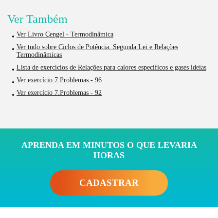
Ver Também
Ver Livro Çengel - Termodinâmica
Ver tudo sobre Ciclos de Potência, Segunda Lei e Relações
Termodinâmicas
Lista de exercícios de Relações para calores específicos e gases ideias
Ver exercício 7.Problemas - 96
Ver exercício 7.Problemas - 92
APRENDA EM MINUTOS O QUE LEVARIA
HORAS
CADASTRAR