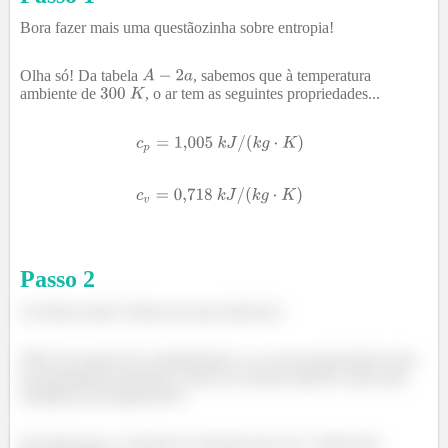
Bora fazer mais uma questãozinha sobre entropia!
Olha só! Da tabela
, sabemos que à temperatura
ambiente de
, o ar tem as seguintes propriedades...
Passo
2
a) Sendo assim! Vamos pro que interessa!
Olha só! Apesar de considerarmos o ar com um gás ideal como
nos problemas anteriores, desta vez iremos tratá-lo como uma
substância incompressível.
De modo que a variação de entropia para ele, é dada pela