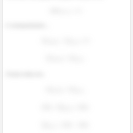
E consequentemente...,
í
í
Ficamos então,com...
í
í
í