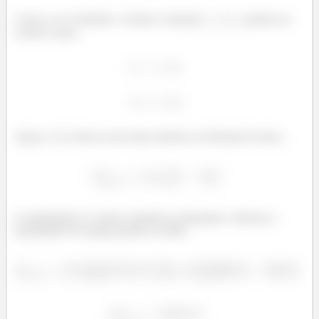
Como o ar é resfriado a volume constante,
e
podem ser
escritos como...
Agora, é só colocar essas duas relações na fórmula de antes...
í
E substituindo os valores numéricos adequados, obtemos a
quantidade de energia gerada na saída...
í
í