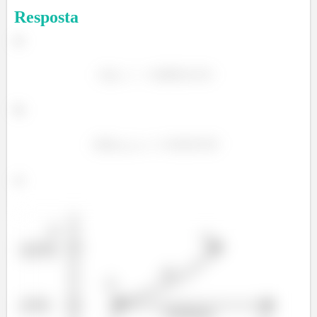
Resposta
a)
b)
c)