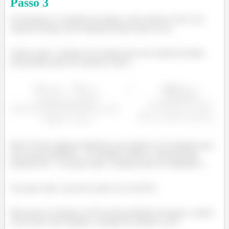
Passo
3
b) Tomemos o conteúdo do tanque como sistema. Este é um
sistema fechado, pois nenhuma massa entra ou sai.
Sendo assim, o balanço de energia para este sistema fechado
estacionário pode ser expresso como...
í
ç
ã
í
é
Bom! Temos algumas hipóteses que podem ser levantadas para
esse nosso problema... As energias cinética e potencial são
desprezíveis... Ou quem sabe, o tanque possa ser adiabático...
Ou quem sabe o processo pode ser reversível.
Mas quem se importa, né! Em todo problema até agora, a gente
só faz uma coisa, igualar a energia do sistema a zero.