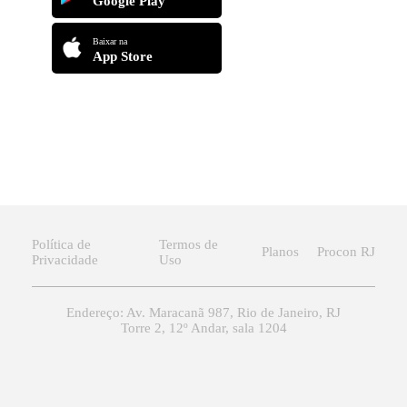
Google Play
Baixar na
App Store
Política de
Termos de
Planos
Procon RJ
Privacidade
Uso
Endereço: Av. Maracanã 987, Rio de Janeiro, RJ
Torre 2, 12º Andar, sala 1204