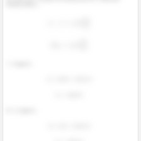
fórmula abaixo...
é igual à...
E
é igual à...