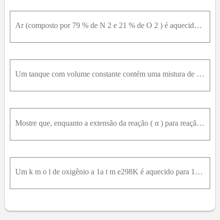
Ar (composto por 79 % de N 2 e 21 % de O 2 ) é aquecido a 2.000K a uma pressão constante de 2a t m . Considerando que a mistura de equilíbrio consiste em N 2 , O 2 e N O , determine a composição de eq
Um tanque com volume constante contém uma mistura de 1k m o l de H 2 e 1k m o l deO 2 a 25° C e 1a t m . O conteúdo é então inflamado. Determine a temperatura e a pressão finais do tanque, considerand
Mostre que, enquanto a extensão da reação ( α ) para reação de dissociação X 2 ⇌ 2 X é menor que um, α é dado por: α = K p 4 + K p
Um k m o l de oxigênio a 1a t m e298K é aquecido para 10a t m e 2.200K . Calcule a quantidade total de transferência de calor necessária, em k J / k m o l , caso (a) a dissociação seja desprezada e (b