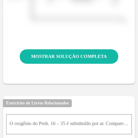
MOSTRAR SOLUÇÃO COMPLETA
Exercícios de Livros Relacionados
O oxigênio do Prob. 16 – 35 é substituído por ar. Compare a transferência total de calor necessária (em k J / k g ) para aquecer esse ar da mesma maneira, (a) desprezando e (b) incluindo a dissociação