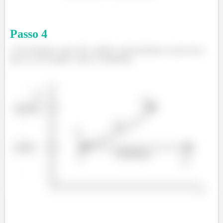
Passo
4
c) Pra finalizar, aqui está o gráfico representando os processos
para o ar do tanque e para a vizinhança.