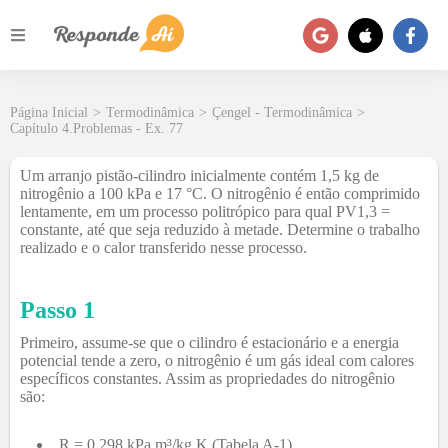
Página Inicial
>
Termodinâmica
>
Çengel - Termodinâmica
>
Capítulo 4.Problemas - Ex. 77
Um arranjo pistão-cilindro inicialmente contém 1,5 kg de
nitrogênio a 100 kPa e 17 °C. O nitrogênio é então comprimido
lentamente, em um processo politrópico para qual PV1,3 =
constante, até que seja reduzido à metade. Determine o trabalho
realizado e o calor transferido nesse processo.
Passo 1
Primeiro, assume-se que o cilindro é estacionário e a energia
potencial tende a zero, o nitrogênio é um gás ideal com calores
específicos constantes. Assim as propriedades do nitrogênio
são:
R = 0,298 kPa.m³/kg.K (Tabela A-1)