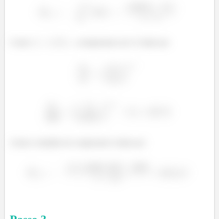
Como
, a temperatura em 2 é dado por
Assim o trabalho de compressão é dado por: