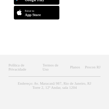
Baixar na
App Store
Política de
Termos de
Planos
Procon RJ
Privacidade
Uso
Endereço: Av. Maracanã 987, Rio de Janeiro, RJ
Torre 2, 12º Andar, sala 1204