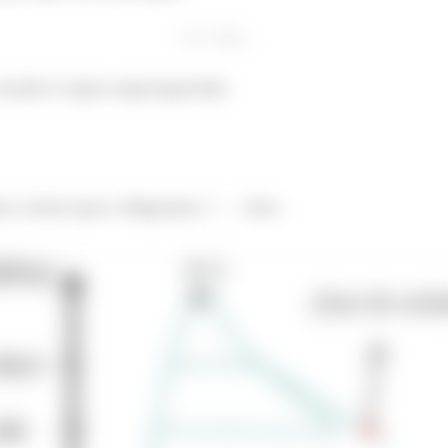
estado é vapor superaquecido.
s, temos que o diagrama
fica: