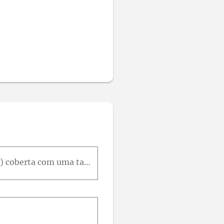
Uma pessoa cozinha carne no vapor em uma panela que está (a) destampada, (b) coberta com uma tampa leve e (c) coberta com uma tampa pesada. Em qual caso o tempo de cozimento será menor? Por quê?