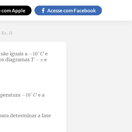
e com
Apple
Acesse com
Facebook
- Ex. 11
são iguais a
e
 nos diagramas
e
mperatura
e a
ara determinar a fase