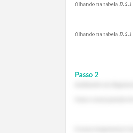
Olhando na tabela
Olhando na tabela
Passo
2
Analisando um diagrama 
Como a nossa pressão de
E nossa temperatura é ma