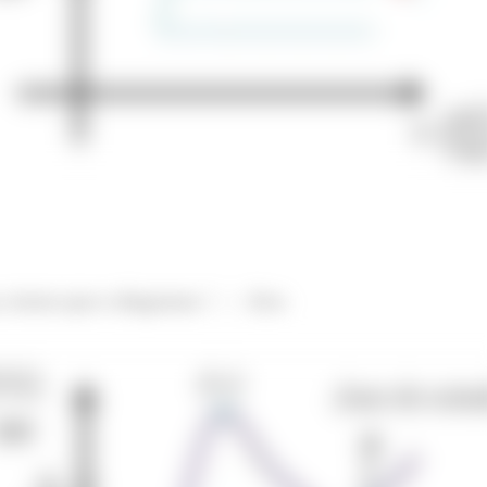
 temos que o diagrama
fica: