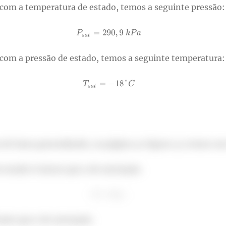
com a temperatura de estado, temos a seguinte pressão:
com a pressão de estado, temos a seguinte temperatura:
de fases generalizado, na página 42 figura 3.5 temos u
 estado é menor que a de saturação.
ior que a de saturação.