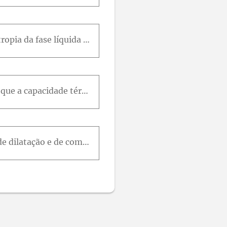
A figura 7.7 mostra um diagrama idealizado para a entropia da fase sólida e a entropia da fase líquida do H e 3 , lançadas contra a temperatura à pressão de fusão. ( H e 3 não se liquefaz à pressão at
Um físico de baixas temperaturas deseja publicar seu resultado experimental de que a capacidade térmica de um material dielétrico não-magnético entre 0,05Ke0,5K varia como A T 1 2 + B T 3 . Como edito
Uma equação de estado aproximada é P ( v - b ) = R T .a) calcule os coeficientes de dilatação e de compressão para uma substância que obedeça a esta equação de estado.b) mostre que as equações corresp