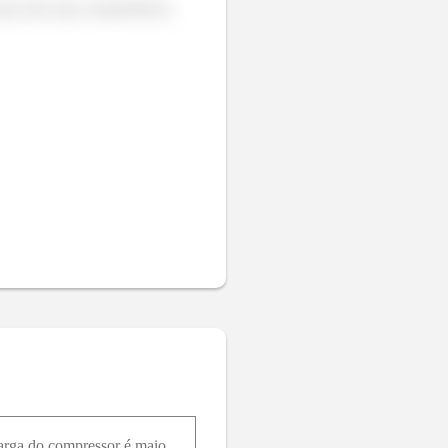
ue não seja a transferência
Considere um escoamento adiabático e reversível de ar num compressor. A pressão na seção de descarga do compressor é maior do que aquela na seção de alimentação. O que ocorre com a temperatura do flui