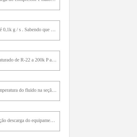
R-134a entra no compressor, de uma bomba de calor, a 150k P a e - 10 ° C e a vazão de refrigerante é 0,1k g / s . Sabendo que a pressão no condensador da bomba de calor é constante e igual a 1M P a ,
Um compressor, que opera de modo adiabático e reversível, é alimentado com 0,05k g / s de vapor saturado de R-22 a 200k P a . O compressor descarrega o fluido a 800k P a . Desprezando a variação de en
Um compressor é alimentado com fluido refrigerante R-134a a - 10 ° C e 200k P a . A pressão e a temperatura do fluido na seção de descarga do compressor são iguais a 1200k P a e 50 ° C . O que você po
Uma turbina é alimentada com vapor d’água a 1200k P a e 500 ° C . A pressão e a temperatura na seção descarga do equipamento são iguais a 200k P a e 275 ° C . Qual é a eficiência isoentrópica dessa tu