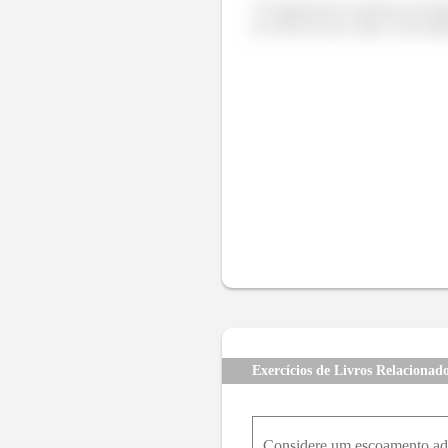
“É impossível construir um dis
de calor de um corpo com temp
Exercícios de Livros Relacionad