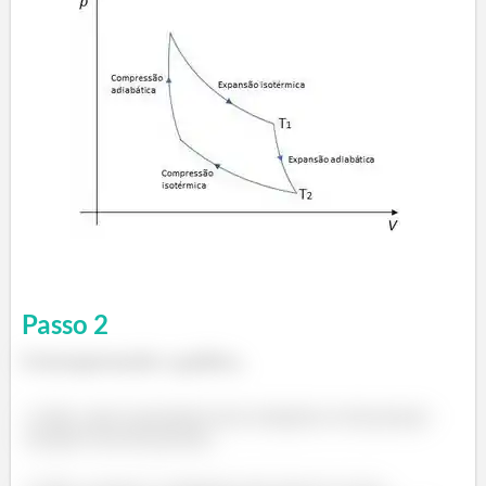
Passo
2
E interpretando o gráfico,
Não, não é possível uma máquina real porque
sempre haverá perdas.