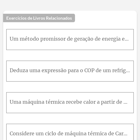
Exercícios de Livros Relacionados
Um método promissor de geração de energia envolve a coleta e o armazenamento de energia solar em um lago artificial com poucos metros de profundidade, denominado lago solar. A energia solar e absorvid
Deduza uma expressão para o COP de um refrigerador completamente reversível considerando as temperaturas dos reservatórios de energia térmica ( T LeT H ).
Uma máquina térmica recebe calor a partir de uma fonte de calor a 1.200 °C e rejeita calor para um sumidouro a 50 °C. O trabalho máximo da máquina térmica é igual a 500 kJ. Determine o calor fornecido
Considere um ciclo de máquina térmica de Carnot executado em um sistema fechado, utilizando 0,025 kg de vapor de água como fluido de trabalho. Sabe-se que a temperatura absoluta máxima do ciclo corres