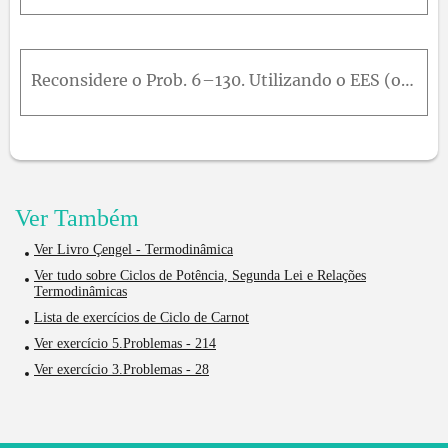
Reconsidere o Prob. 6–130. Utilizando o EES (ou outro programa), investigue o efeito do trabalho líquido produzido pelo ciclo sobre a temperatura necessária para o vapor de água durante o processo de
Ver Também
Ver Livro Çengel - Termodinâmica
Ver tudo sobre Ciclos de Potência, Segunda Lei e Relações
Termodinâmicas
Lista de exercícios de Ciclo de Carnot
Ver exercício 5.Problemas - 214
Ver exercício 3.Problemas - 28