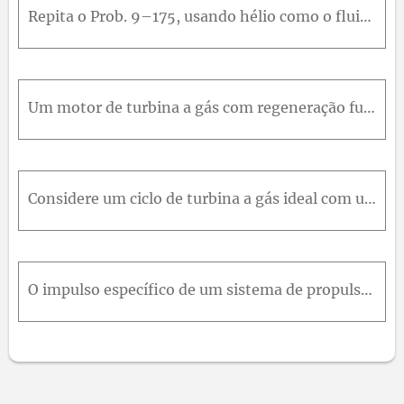
Repita o Prob. 9–175, usando hélio como o fluido de trabalho.
Um motor de turbina a gás com regeneração funciona com dois estágios de compressão e dois estágios de expansão. A razão de pressão em cada estágio do compressor e da turbina é de 4. Ar entra em cada e
Considere um ciclo de turbina a gás ideal com um estágio de compressão e dois estágios de expansão e regeneração. A razão de pressão em cada estágio da turbina é a mesma. O gás de exaustão da turbina
O impulso específico de um sistema de propulsão de aeronaves é a força produzida por unidade de fluxo de massa produzindo empuxo. Considere um motor a jato que opera em um ambiente a 10 psia e 30 °F e