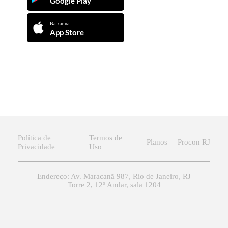
Google Play
Baixar na
App Store
Política de
Termos de
Planos
Procon RJ
Privacidade
Uso
Endereço: Av. Maracanã 987, Rio de Janeiro, RJ
Torre 2, 12º Andar, sala 1204