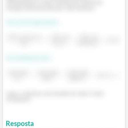
calcularemos o custo unitário de cada kJ de
energia útil fornecido por cada sistema:
Para o f
orno a gás natural:
Para a
B
omba de calor:
Logo, o sistema com bomba de calor é mais
econômico.
Resposta