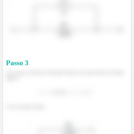
Passo
3
Já a nossa a forma de Thvenin ficaria com uma fonte de tensão
igual a:
E seu circuito ficaria.