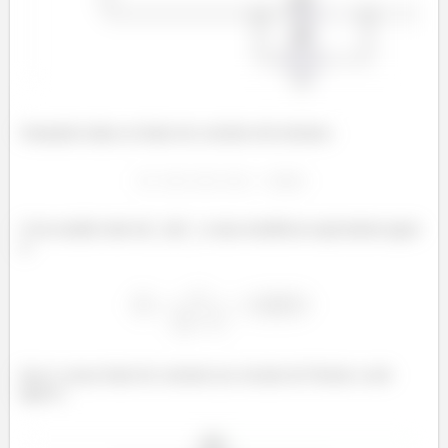
Somando todas as fontes de corrente nós teremos:
Com sentido indo de
até
e uma resistência equivalente igual
a:
Isso é, nossa fonte de corrente (ou circuito de Norton ) será
igual a: