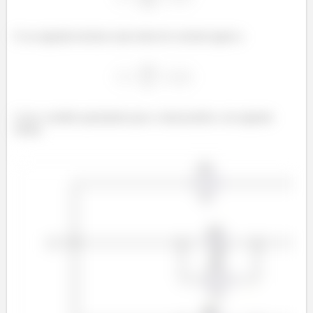
E na segunda teremos uma fonte de corrente igual a:
Com o sentido apontando para o sinal positivo, da seguinte
forma: