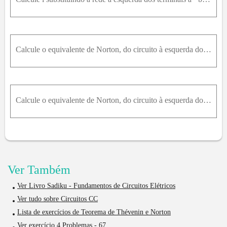
Calcule o equivalente de Norton, do circuito à esquerda dos terminais a - b , e use o resultado para calcular i .
Calcule o equivalente de Norton, do circuito à esquerda dos terminais a ⋅ b , e use o resultado para calcular v .
Ver Também
Ver Livro Sadiku - Fundamentos de Circuitos Elétricos
Ver tudo sobre Circuitos CC
Lista de exercícios de Teorema de Thévenin e Norton
Ver exercício 4.Problemas - 67