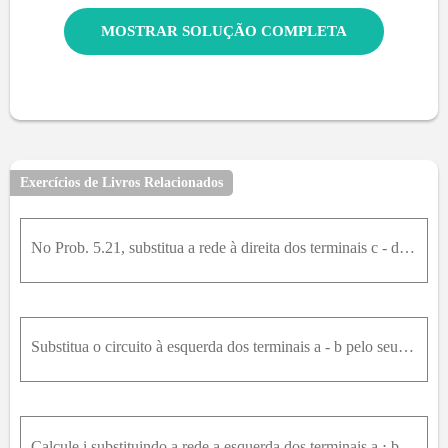
MOSTRAR SOLUÇÃO COMPLETA
Exercícios de Livros Relacionados
No Prob. 5.21, substitua a rede à direita dos terminais c - d pelo seu equivalente de Thévenin e use o resultado para calcular v .
Substitua o circuito à esquerda dos terminais a - b pelo seu equivalente de Thévenin, e use o resultado para calcular v .
Calcule i substituindo a rede a esquerda dos terminais a ⋅ b pelo seu equivalente de Norton.