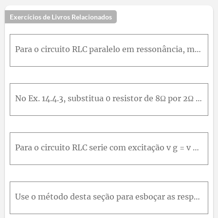
Exercícios de Livros Relacionados
Para o circuito RLC paralelo em ressonância, mostre que a energia total armazenada é w t = 1 2 R 2 C I M 2 cos 2 ⁡ w 0 t + R 2 I M 2 2 w 0 2 L sin 2 ⁡ w 0 L = 1 2 R 2 C I M 2 Onde a excitação é i = I
No Ex. 14.4.3, substitua 0 resistor de 8Ω por 2Ω , mostre que o circuito e um filtro passa-faixa e caIcule w oeQ .
Para o circuito RLC serie com excitação v g = v m cos ⁡ w tV , mostre que w 0 = 1 L C e Q = w 0 L R . A resposta é corrente de laço.
Use o método desta seção para esboçar as respostas em amplitude e em fase H s = 16 s s 2 + 4 s + 2504