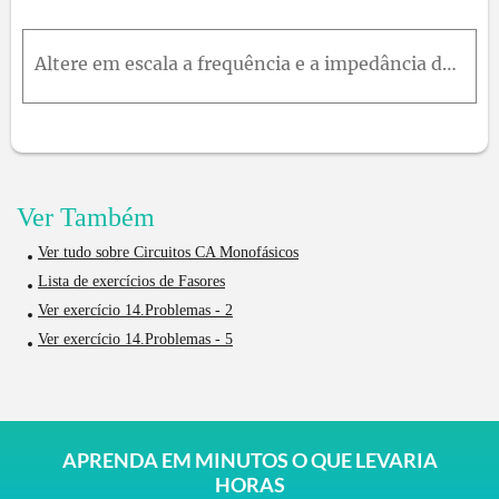
Altere em escala a frequência e a impedância do circuito da Fig. 15.4 para obter w c = 2000 π r a d s( f c = 1000H z ) usando capacitores de 0,01e0,005μ F .
Ver Também
Ver tudo sobre Circuitos CA Monofásicos
Lista de exercícios de Fasores
Ver exercício 14.Problemas - 2
Ver exercício 14.Problemas - 5
APRENDA EM MINUTOS O QUE LEVARIA
HORAS