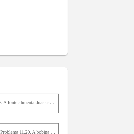
Em um sistema trifásico equilibrado, a fonte tem uma sequência abc, é ligada em Y eVan = 120/20° V. A fonte alimenta duas cargas, ambas ligadas em Y. A impedância dacarga 1 é 8 + j6 Ω / ϕ . A potência
O método de dois wattímetros é utilizado para medir a potência fornecida à carga não equilibrada no Problema 11.20. A bobina de corrente do wattímetro 1 é colocada na linha aAe a do wattímetro 2 é col