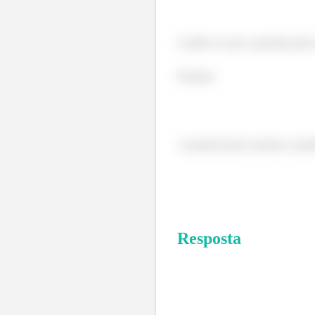
Lembre-se que a questão pede s
Portanto
A questão pede somente a potê
Resposta