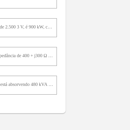
A potência total fornecida a uma carga trifásica equilibrada, quando submetida a uma tensãode linha de 2.500 3 V, é 900 kW, com um fator de potência atrasado de 0,6. A impedância dalinha de distribuiç
Três cargas trifásicas equilibradas estão ligadas em paralelo. A carga 1 está ligada em Y e temuma impedância de 400 + j300 Ω / ϕ ; a carga 2 está ligada em ∆ e tem uma impedância de 2.400 - j1.800 Ω
A tensão fase-neutro nos terminais da carga trifásica equilibrada da Figura P11.26 é 1.600 V.A carga está absorvendo 480 kVA com um fp atrasado de 0,8.a) Use V A N como referência e expresse I n a na