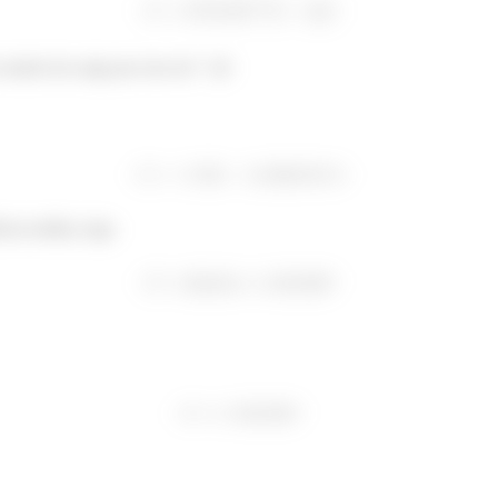
omete da carga por isso do 7 -j8
ncia média, logo