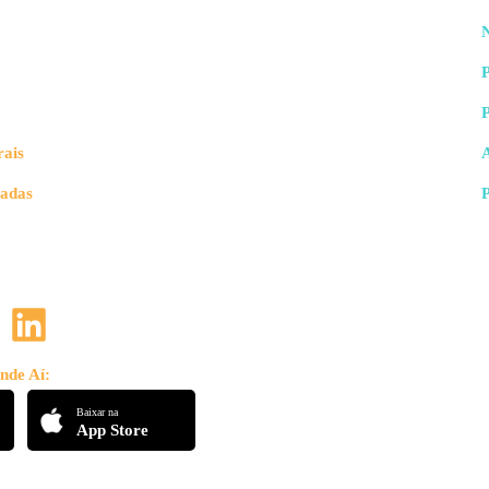
N
P
rais
vadas
nde Aí:
Baixar na
App Store