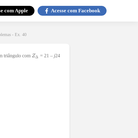
se com
Apple
Acesse com
Facebook
blemas - Ex. 40
 em triângulo com
= 21 –
j
24