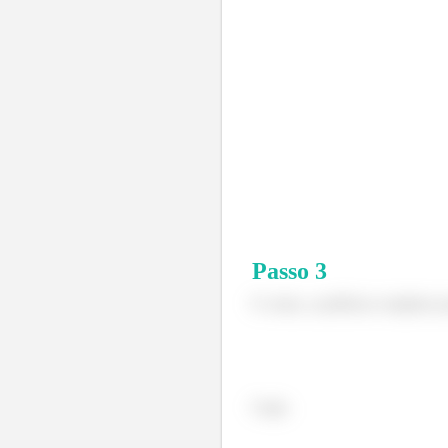
Passo
3
E como, a potência complexa 
Logo,