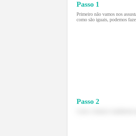
Passo 1
Primeiro não vamos nos assusta
como são iguais, podemos faze
Passo
2
Como o sistema é equilibrado 