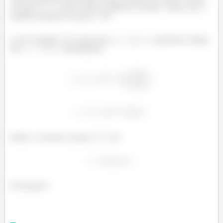
cai para
. Como estamos falando de tensão, vamos usar a
segunda equação do passo 1 ok?
Lá do exemplo 12.4, temos que
, e queremos chegar
em
. Substituindo:
Então, a corrente cai para
em
Fechouuuu?