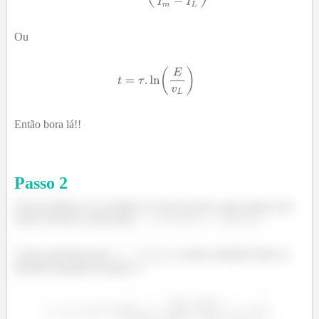
Ou
Então bora lá!!
Passo
2
Só pra lembrar: no exemplo 12.4 do seu livro, que vamos usar
nesse exercício, temos que
e
Como queremos que
, vamos substituir tudo na
primeira equação do passo 1: