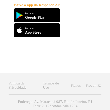
Baixe o app do Responde Aí:
Baixar na
Google Play
Baixar na
App Store
Política de
Termos de
Planos
Procon RJ
Privacidade
Uso
Endereço: Av. Maracanã 987, Rio de Janeiro, RJ
Torre 2, 12º Andar, sala 1204