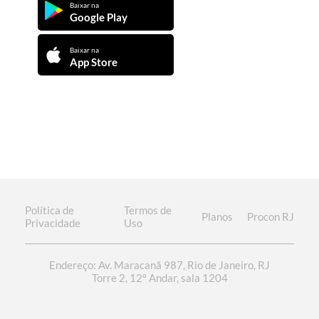
Baixar na
Google Play
Baixar na
App Store
Política de
Termos de
Planos
Procon RJ
Privacidade
Uso
Endereço: Av. Maracanã 987, Rio de Janeiro, RJ
Torre 2, 12º Andar, sala 1204