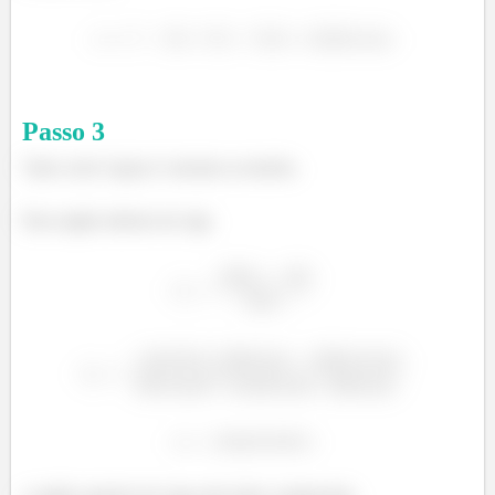
Passo
3
Tudo certo! Agora é calcular as tensões.
Para região inferior da viga