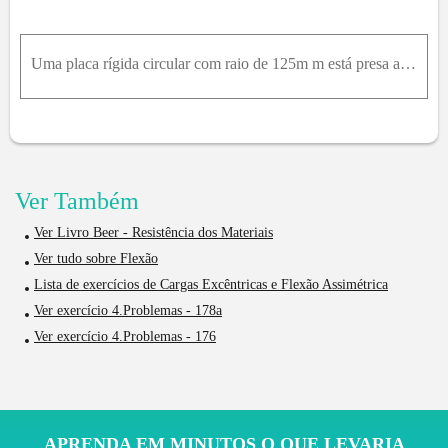
Uma placa rígida circular com raio de 125m m está presa a um poste retangular cheio de 150 x 200m m , com o centro da placa alinhado ao centro do poste. Se uma força Pd e4 k N for aplicada a E com θ =
Ver Também
Ver Livro Beer - Resistência dos Materiais
Ver tudo sobre Flexão
Lista de exercícios de Cargas Excêntricas e Flexão Assimétrica
Ver exercício 4.Problemas - 178a
Ver exercício 4.Problemas - 176
APRENDA EM MINUTOS O QUE LEVARIA