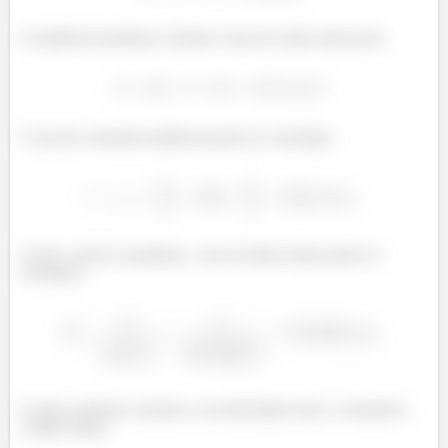
E também já podemos calcular a área de seção transversal
O raio do centroide também já pode ser calculado
Como a seção é quadrada, o raio da linha neutra pode ser
calculado:
E agora podemos calcular a excentricidade entre o centroide e
a linha neutra: