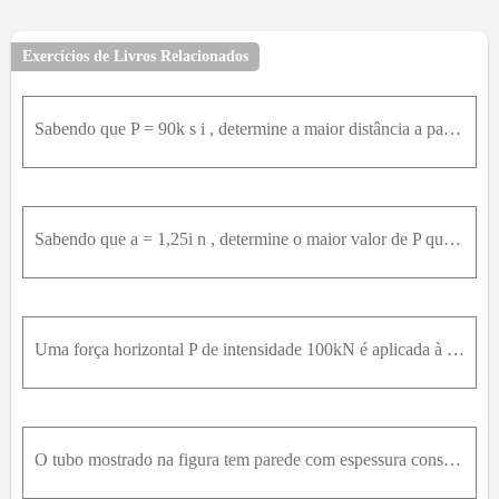
Exercícios de Livros Relacionados
Sabendo que P = 90k s i , determine a maior distância a para qual a tensão máxima de compressão não excede 18k s i .
Sabendo que a = 1,25i n , determine o maior valor de P que pode ser aplicado se exceder as tensões admissíveis a seguir: σ t r a ç ã o = 10k s i çã σ c o m p r e s s ã o = 1 8k s i ã
Uma força horizontal P de intensidade 100kN é aplicada à viga mostrada na figura. Determine a maior distância para a qual a tensão de tração máxima na viga não ultrapasse 75 M p a .
O tubo mostrado na figura tem parede com espessura constante de 12mm. Para o carregamento dado, determine.O ponto em que a linha neutra intercepta a linha ABD.