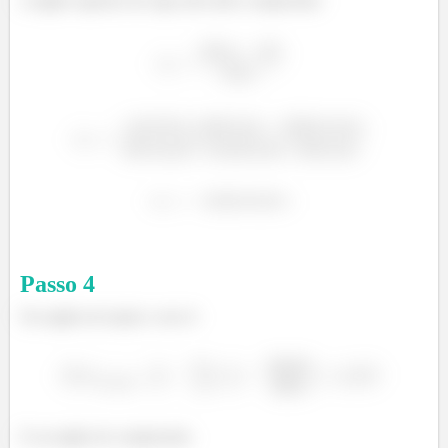
a região superior da viga está sobre compressão:
Passo
4
Na região de tração o erro é:
ç
ã
E na região de compressão: