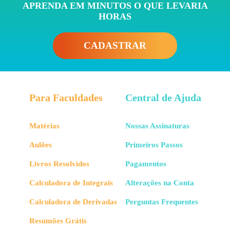
APRENDA EM MINUTOS O QUE LEVARIA
HORAS
CADASTRAR
Para Faculdades
Central de Ajuda
Matérias
Nossas Assinaturas
Aulões
Primeiros Passos
Livros Resolvidos
Pagamentos
Calculadora de Integrais
Alterações na Conta
Calculadora de Derivadas
Perguntas Frequentes
Resumões Grátis