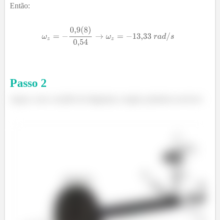
Então:
Passo
2
Agora, com o auxílio do diagrama a seguir, podemos escrever: