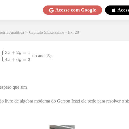
Acesse com
Google
Aces
etria Analítica
>
Capítulo 5.Exercícios - Ex. 28
s
no anel
 espero que sim
 do livro de álgebra moderna do Gerson Iezzi ele pede para resolver o s