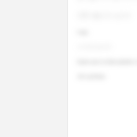
Logo,
Espero que eu tenha ajudado e 
Até a próxima.