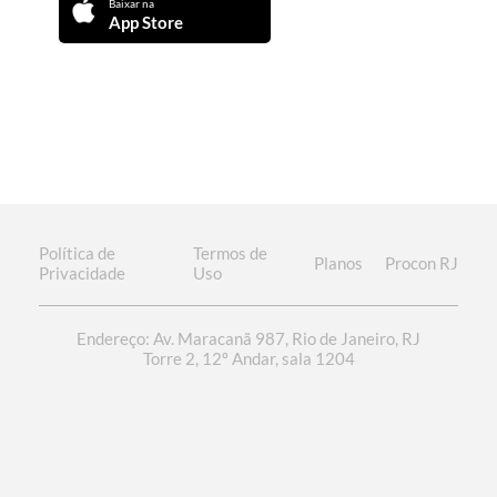
Baixar na
App Store
Política de
Termos de
Planos
Procon RJ
Privacidade
Uso
Endereço: Av. Maracanã 987, Rio de Janeiro, RJ
Torre 2, 12º Andar, sala 1204