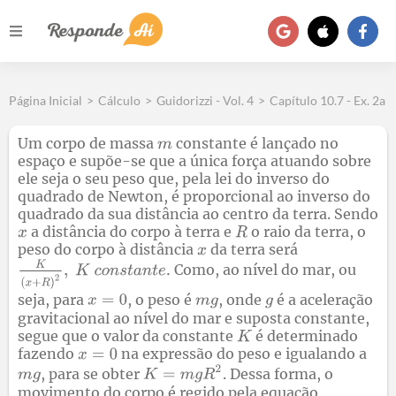
Página Inicial
>
Cálculo
>
Guidorizzi - Vol. 4
>
Capítulo 10.7 - Ex. 2a
Um corpo de massa
constante é lançado no
espaço e supõe-se que a única força atuando sobre
ele seja o seu peso que, pela lei do inverso do
quadrado de Newton, é proporcional ao inverso do
quadrado da sua distância ao centro da terra. Sendo
a distância do corpo à terra e
o raio da terra, o
peso do corpo à distância
da terra será
Como, ao nível do mar, ou
seja, para
, o peso é
, onde
é a aceleração
gravitacional ao nível do mar e suposta constante,
segue que o valor da constante
é determinado
fazendo
na expressão do peso e igualando a
, para se obter
. Dessa forma, o
movimento do corpo é regido pela equação