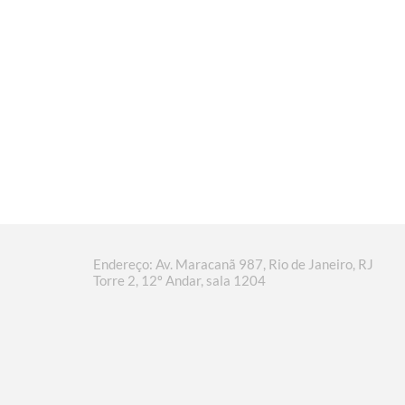
Endereço: Av. Maracanã 987, Rio de Janeiro, RJ
Torre 2, 12º Andar, sala 1204