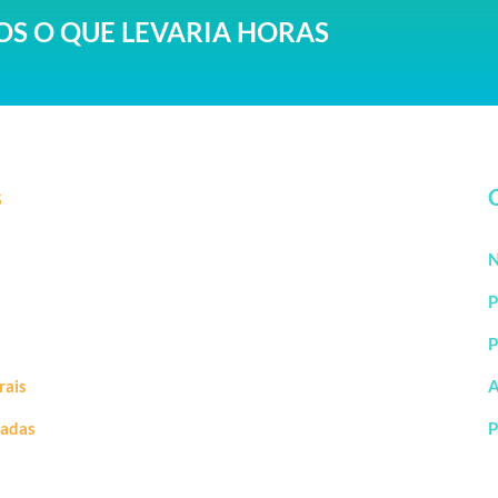
S O QUE LEVARIA HORAS
s
N
P
P
rais
A
vadas
P