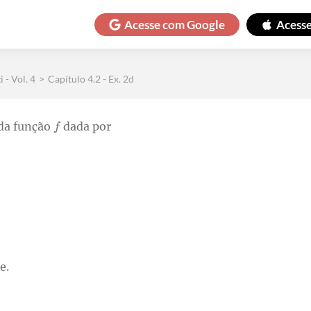
Acesse com
Google
Acess
 - Vol. 4
>
Capítulo 4.2 - Ex. 2d
 da função
dada por
e.