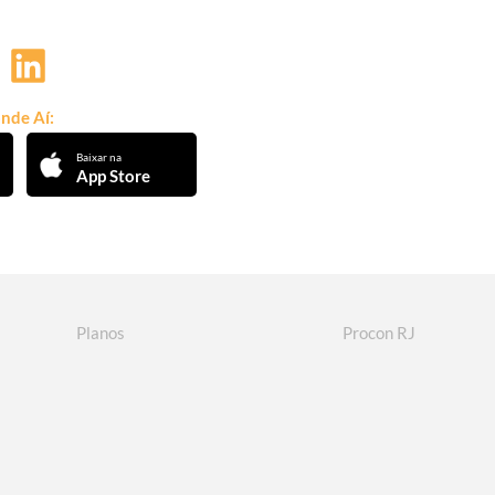
nde Aí:
Baixar na
App Store
Planos
Procon RJ