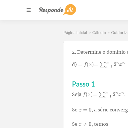
Página Inicial
>
Cálculo
>
Guidorizzi
2. Determine o domínio
d)
Passo 1
Seja
.
Se
, a série converg
Se
, temos