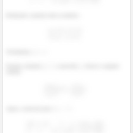
Realizando a opreção entre as matrizes,
Trivialmente,
Portanto, tomando
o autovalor
fornece a seguinte
solução:
Agora, o autovetor para
: