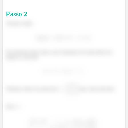
Passo
2
Teremos então:
Encontramos duas raízes, que chamamos de autovalores da
matriz A, são eles:
Podemos obter um autovetor,
para cada autovalor.
Para
: