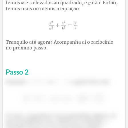
temos
e
elevados ao quadrado, e
não. Então,
temos mais ou menos a equação:
Tranquilo até agora? Acompanha aí o raciocínio
no próximo passo.
Passo
2
Fazendo
e
, a gente fica com
Ou seja, a superfície é um parabolóide elíptico, só
que as parábolas tem a abertura na direção
.
Também dá pra ver isso pela figura abaixo: