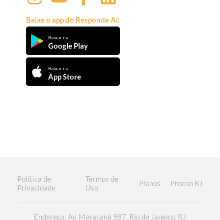
Baixe o app do Responde Aí:
Baixar na
Google Play
Baixar na
App Store
Política de
Termos de
Planos
Procon RJ
Privacidade
Uso
Endereço: Av. Maracanã 987, Rio de Janeiro, RJ