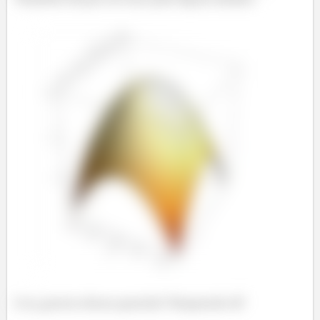
E aí, gostou dessa questão? Responde Aí!