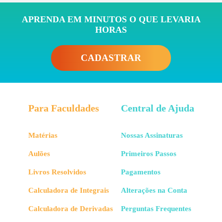
APRENDA EM MINUTOS O QUE LEVARIA
HORAS
CADASTRAR
Para Faculdades
Central de Ajuda
Matérias
Nossas Assinaturas
Aulões
Primeiros Passos
Livros Resolvidos
Pagamentos
Calculadora de Integrais
Alterações na Conta
Calculadora de Derivadas
Perguntas Frequentes