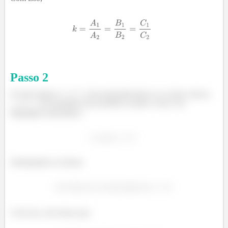
Passo
2
Os dois planos
e
são perpendiculares se os dois vetores,
e
​, são paralelos (seu produto escalar é zero). Na
linguagem matemática
Substituindo os termos
Com isso, nós temos que