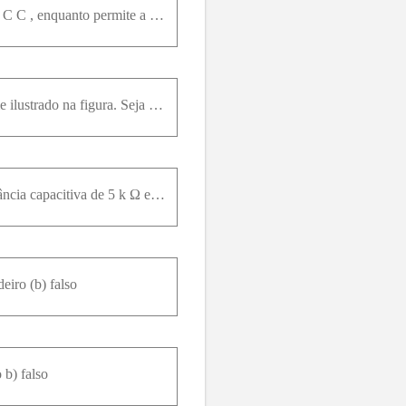
Em um circuito amplificador é preciso um filtro passa-altas R C simples para bloquear a componente C C , enquanto permite a passagem da componente variável com o tempo. Se a frequência de aumento de a
Na prática, o projeto de filtros R C deve prever a inclusão de resistências de carga e de fote, conforme ilustrado na figura. Seja R = 4k Ω e C = 40n F . Obtenha a frequência de corte quando: R s = 0
Em um dispositivo eletrônico é empregado um circuito em série com resistência de 100 Ω , uma reatância capacitiva de 5 k Ω e uma reatância indutiva de 300 Ω , quando usado em 2M H z . Determine a freq
eiro (b) falso
 b) falso