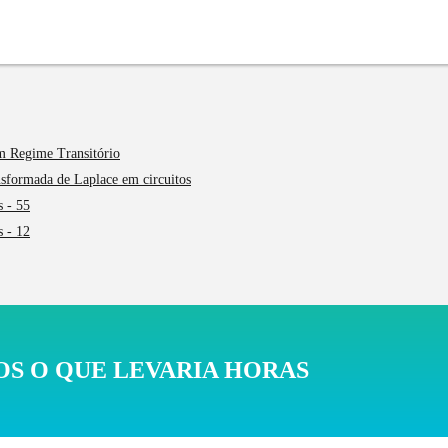
em Regime Transitório
nsformada de Laplace em circuitos
s - 55
s - 12
S O QUE LEVARIA HORAS