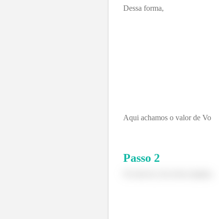
Dessa forma,
Aqui achamos o valor de Vo
Passo
2
No item b), fica bem simples,