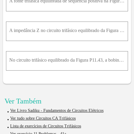
A fonte trifásica equilibrada de sequência positiva na Figura P11.37 fornece 41,6 kVA,com um fator de potência atrasado de 0,707. A tensão de linha na fonte é 240 V.a) Determine o módulo da tensão de
A impedância Z no circuito trifásico equilibrado da Figura P11.19 é 100 - j75 Ω . Determine: I A B ,I B CeI C A . I a A ,I b BeI c C , I b a ,I c beI a c .
No circuito trifásico equilibrado da Figura P11.43, a bobina de corrente do wattímetroestá ligada à linha aA e a bobina de potencial do wattímetro está ligada às linhas b e c. Mostreque a leitura do w
Ver Também
Ver Livro Sadiku - Fundamentos de Circuitos Elétricos
Ver tudo sobre Circuitos CA Trifásicos
Lista de exercícios de Circuitos Trifásicos
Ver exercício 11.Problemas - 41a