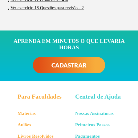
Ver exercício 18.Questões para revisão - 2
APRENDA EM MINUTOS O QUE LEVARIA
HORAS
CADASTRAR
Para Faculdades
Central de Ajuda
Matérias
Nossas Assinaturas
Aulões
Primeiros Passos
Livros Resolvidos
Pagamentos