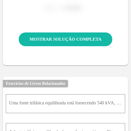
MOSTRAR SOLUÇÃO COMPLETA
Exercícios de Livros Relacionados
Uma fonte trifásica equilibrada está fornecendo 540 kVA, com um fp atrasado de 0,96, aduas cargas paralelas equilibradas ligadas em D. A impedância da linha de distribuição queliga a fonte à carga é d