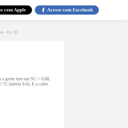
se com
Apple
Acesse com
Facebook
as - Ex. 85
ra a gente tem um SC = 0,88,
.°C (tabela 9-6). E o calor