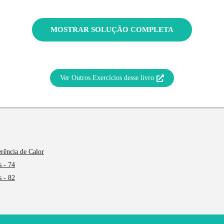
MOSTRAR SOLUÇÃO COMPLETA
Ver Outros Exercícios desse livro
erência de Calor
s - 74
s - 82