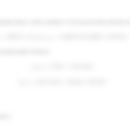
quação abaixo e vamos considerar 1 m² de área pra termos uma base de
e janela durante 24 horas é:
asso :)