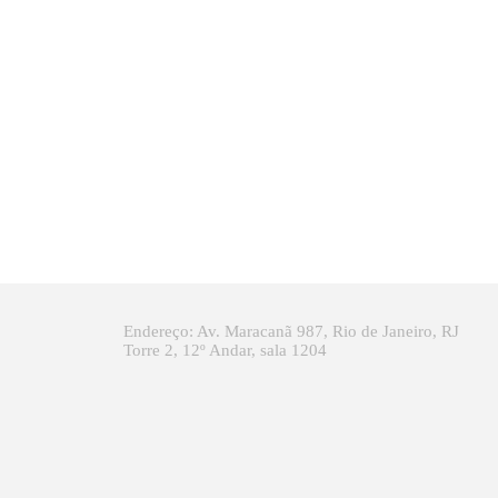
Endereço: Av. Maracanã 987, Rio de Janeiro, RJ
Torre 2, 12º Andar, sala 1204