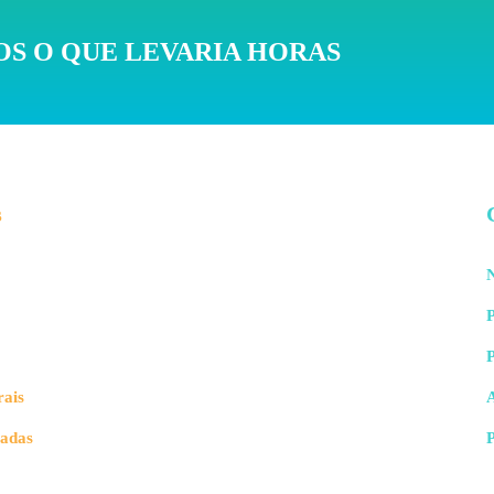
S O QUE LEVARIA HORAS
s
N
P
rais
vadas