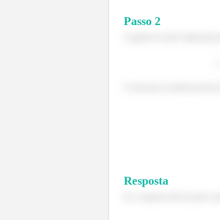
Passo
2
O ganho de calor é dado pela e
O calor que se perde por área d
Resposta
Ei, a resposta está no passo a p