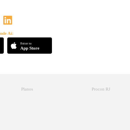
nde Aí:
Baixar na
App Store
Planos
Procon RJ