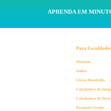
APRENDA EM MINUTO
Para Faculdade
Matérias
Aulões
Livros Resolvidos
Calculadora de Integ
Calculadora de Deri
Resumões Grátis