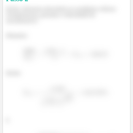
Então, devemos descobrir as condições críticas
(temperatura, pressão e velocidade de
escoamento):
Primeiro:
Então:
E