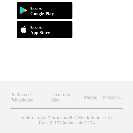
Baixar na
Google Play
Baixar na
App Store
Política de
Termos de
Planos
Procon RJ
Privacidade
Uso
Endereço: Av. Maracanã 987, Rio de Janeiro, RJ
Torre 2, 12º Andar, sala 1204