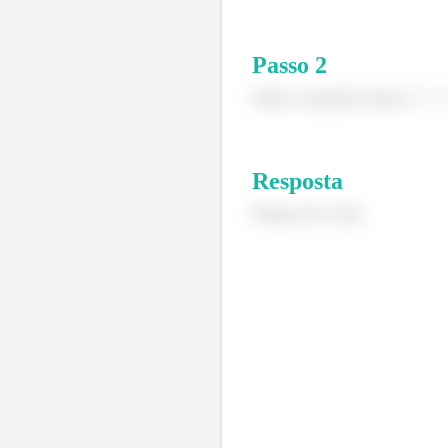
Passo
2
Então a equação ficaria
Resposta
Porque ele é nulo.