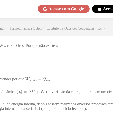
Acesse com
Google
Aces
night - Termodinâmica Óptica
>
Capítulo 19.Questões Conceituais - Ex. 7
 .. rd• = Qrcs. Por que não existe o
ntender por que
:
modinâmica (
), a variação da energia interna em um cicl
 12J de energia interna, depois fossem realizados diversos processos t
ia interna ainda seria 12J (porque é um ciclo fechado).