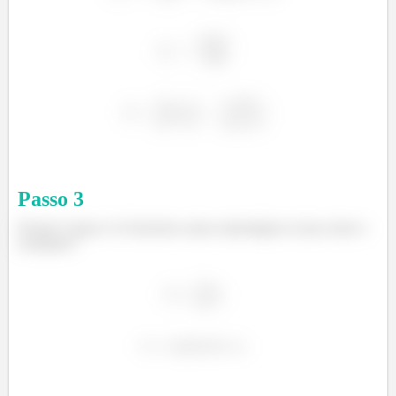
Passo
3
Pronto!! Agora é só fazermos umas matemágicas aí pra achar o
resultado!!