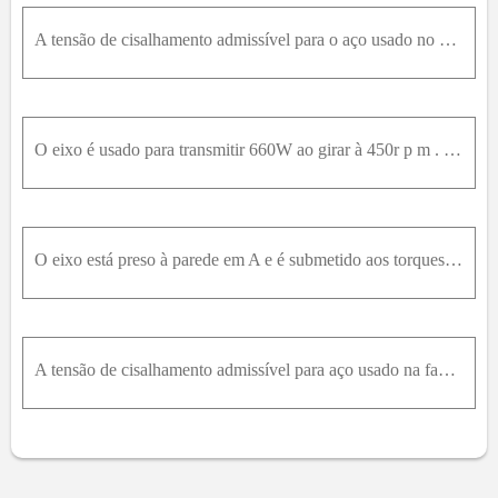
A tensão de cisalhamento admissível para o aço usado no eixo é τ a d m = 8M P a . Se os lementos forem interligados por um filete de solda de raio r = 4m m , determine o torque máximo T que pode ser a
O eixo é usado para transmitir 660W ao girar à 450r p m . Determine a tensão de cisalhamento máxima no eixo. Os segmentos são interligados por um filete de solda de raio 1,875m m
O eixo está preso à parede em A e é submetido aos torques mostrados na figura. Determine a tensão de cisalhamento máxima no eixo. Um filete de solda de raio 4,5m m é usado para interligar os eixos em
A tensão de cisalhamento admissível para aço usado na fabricação do eixo é τ = 8M P a . Se os elementos forem interligados por um filete de solda de raio r = 2,25m m , determine o torque máximo T que