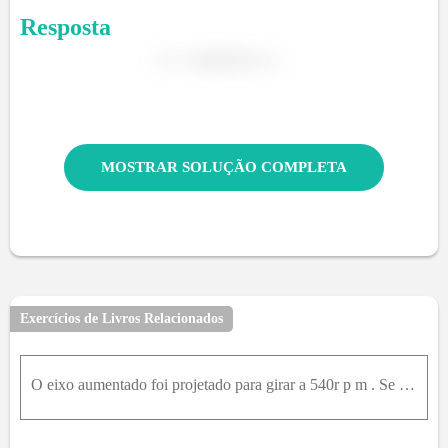
Resposta
MOSTRAR SOLUÇÃO COMPLETA
Exercícios de Livros Relacionados
O eixo aumentado foi projetado para girar a 540r p m . Se o raio do filete de solda que interliga os eixos for r = 7,20m m e a tensão de cisalhamento admissível para o material for τ a d m = 55M P a ,