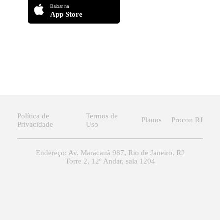
Baixar na
App Store
Política de
Termos de
Planos
Procon RJ
Privacidade
Uso
Endereço: Av. Maracanã 987, Rio de Janeiro, RJ
Torre 2, 12º Andar, sala 1204