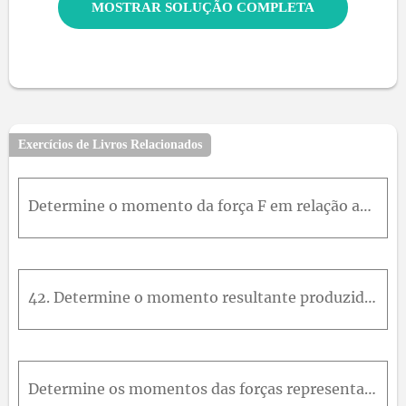
MOSTRAR SOLUÇÃO COMPLETA
Exercícios de Livros Relacionados
Determine o momento da força F em relação ao ponto A .
42. Determine o momento resultante produzido pelas forças F B → e F C → em relação ao ponto O. Expresse o resultado como um vetor cartesiano.
Determine os momentos das forças representadas na próxima figura, em relação às origens dos sistemas cartesianos indicados