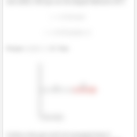
meu amor, tem que ser um ângulo diferente de 0.
Porque
☹. Veja:
A única coisa que você vai conseguir fazer é