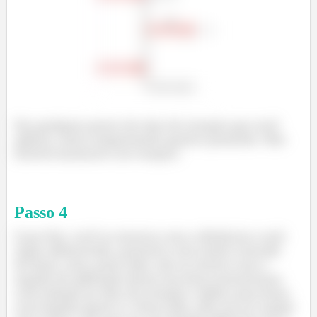
Em qualquer ponto do eixo de rotação que você
aplicar, tanto empurrando quanto puxando. Não
haverá momento (ou torque).
Passo
4
E por fim, você se atentou com a distância e está
super alimentado, portanto com muita vontade
de fazer, mas, poxa vida, não se atenta com o
angulo de aplicação dessa sua força monstruosa
com relação ao eixo de rotação e aplica uma força
com ângulo igual a 0. Poxa vida, não vai ter torque