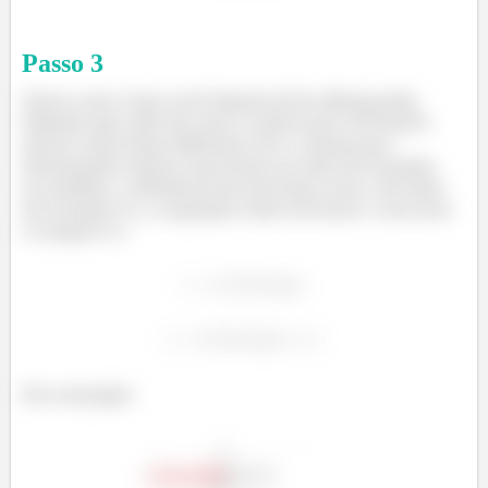
Passo
3
Outro caso é que você depois já de alimentado
falando que saiu de casa e comeu pra c#$%@%
exerce uma força diferente de 0, maaas por
desatenção exerce essa força no eixo de rotação,
ou melhor, a distância da sua força com o do eixo
de rotação é 0, a equação toda vai zerar e com isso
o torque é 0.
Por exemplo: