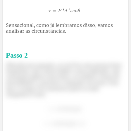
Sensacional, como já lembramos disso, vamos
analisar as circunstâncias.
Passo
2
Olhando pra equação, se você for uma pessoa bem
fraquinha, não comeu feijão e nem espinafre, não
conseguir aplicar uma força, ou melhor a força de
intensidade 0, portanto a equação vai zerar. Com
isso o torque (ou momento para os mais
chegados) é zero.