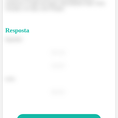
arrancar o corpo do lugar, destruindo tudo. Sem
rotação, ou seja, sem torque.
Resposta
Quando:
e/ou