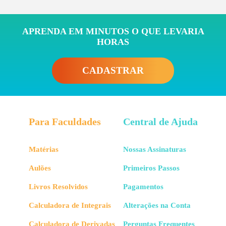
APRENDA EM MINUTOS O QUE LEVARIA
HORAS
CADASTRAR
Para Faculdades
Central de Ajuda
Matérias
Nossas Assinaturas
Aulões
Primeiros Passos
Livros Resolvidos
Pagamentos
Calculadora de Integrais
Alterações na Conta
Calculadora de Derivadas
Perguntas Frequentes