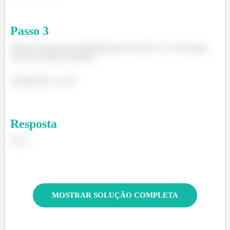
Passo
3
Tendo em vista que já identificamos no passo 2, A e B, agora
nos resta efetuar a divisão:
2.058/6.485 = 0,317.
Resposta
0,317.
MOSTRAR SOLUÇÃO COMPLETA