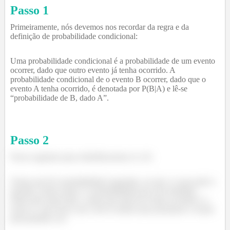
Passo 1
Primeiramente, nós devemos nos recordar da regra e da
definição de probabilidade condicional:
Uma probabilidade condicional é a probabilidade de um evento
ocorrer, dado que outro evento já tenha ocorrido. A
probabilidade condicional de o evento B ocorrer, dado que o
evento A tenha ocorrido, é denotada por P(B|A) e lê-se
“probabilidade de B, dado A”.
Passo
2
Nesse segundo passo identificaremos A e B.
Vemos que B é probabilidade requerida, ou seja, é a que pede a
questão, sendo assim, é a probabilidade que um estudante
tenha sido reprovado, a parte que trata do evento ocorrido é o
nosso A, que nesse caso, será os alunos que prestaram o exame
pela primeira vez.