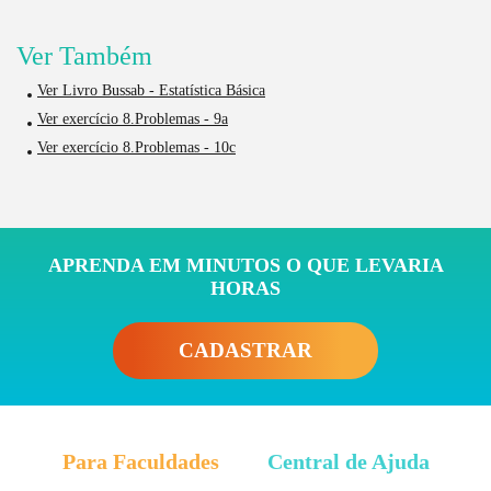
Ver Também
Ver Livro Bussab - Estatística Básica
Ver exercício 8.Problemas - 9a
Ver exercício 8.Problemas - 10c
APRENDA EM MINUTOS O QUE LEVARIA
HORAS
CADASTRAR
Para Faculdades
Central de Ajuda