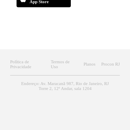
App Store
Política de
Termos de
Planos
Procon RJ
Privacidade
Uso
Endereço: Av. Maracanã 987, Rio de Janeiro, RJ
Torre 2, 12º Andar, sala 1204