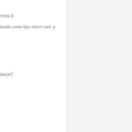
essoa d;
larada como tipo struct card. p
ianças?