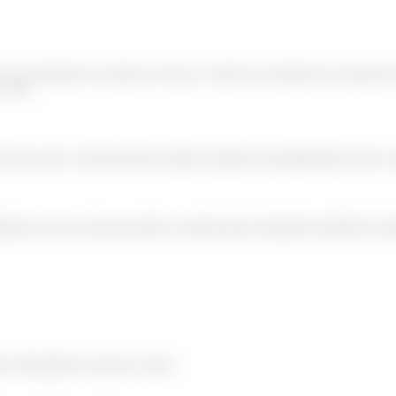
ro com parênteses, fazendo com que a ordem de avaliação da expressão s
> face.
ito do array. Assim devemos manter a prática da programação como: c
izadas com um valor que tenho o mesmo tipo do primeiro membro da un
nuar entendendo um pouco sobre: