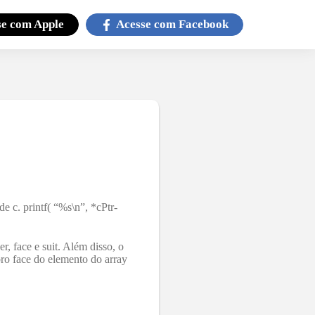
se com
Apple
Acesse com
Facebook
de c. printf( “%s\n”, *cPtr-
r, face e suit. Além disso, o
mbro face do elemento do array