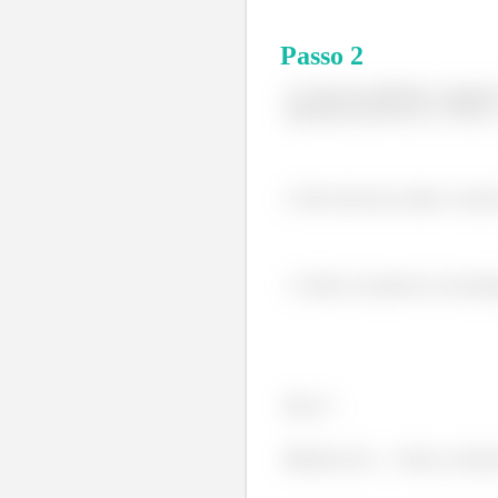
Passo
2
É preciso delimitar o pontei
expressão deveria ser: (*cPtr)-
Não devemos omitir o subscr
Uniões só podem ser inicial
Passo 3
Metade já foi.... Vamos conti