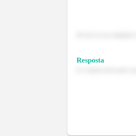
Dê Ctrl+n no seu compilador e 
Resposta
Ei, a resposta está no passo a p