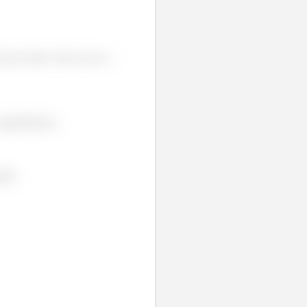
eja correta. Nesse caso, a
opas[10].face.
ião.