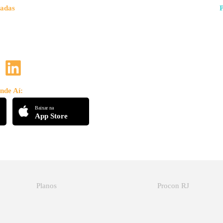
vadas
nde Aí:
Baixar na
App Store
Planos
Procon RJ