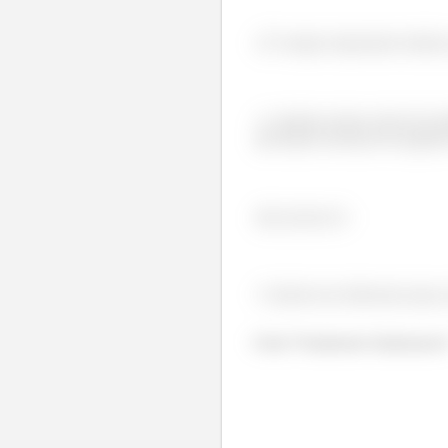
É sempre importante lembrar 
A palavra-chave struct foi 
precisamos declarar da seguint
struct pessoa d;
Variáveis de diferentes tipos
Ufaa!! Finalmente finalizamos!