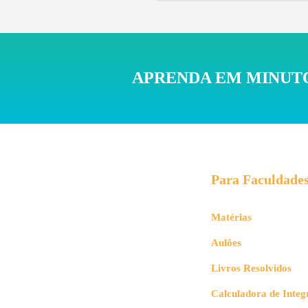
APRENDA EM MINUTO
Para Faculdade
Matérias
Aulões
Livros Resolvidos
Calculadora de Integ