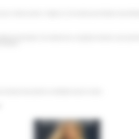
que o famoso ponto e vírgula (;) é necessário para finalizar uma definiç
omitida da declaração. Isso impede que o programa entenda o que querem
e maneira:
 da estrutura não podem ser atribuídas umas às outras.
!