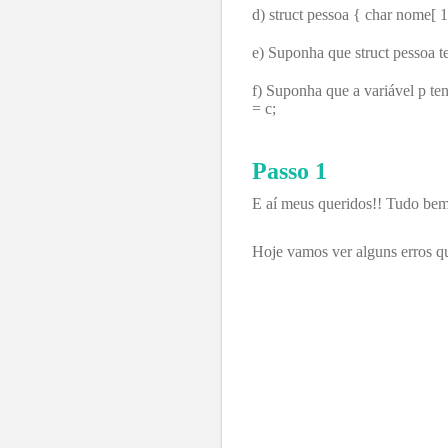
d) struct pessoa { char nome[ 1
e) Suponha que struct pessoa t
f) Suponha que a variável p ten
= c;
Passo 1
E aí meus queridos!! Tudo be
Hoje vamos ver alguns erros q