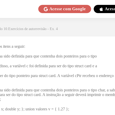
Acesse com
Google
Aces
lo 10.Exercícios de autorrevisão - Ex. 4
 itens a seguir:
a sido definida para que contenha dois ponteiros para o tipo
disso, a variável c foi definida para ser do tipo struct card e a
ser do tipo ponteiro para struct card. A variável cPtr recebeu o endereço 
a sido definida para que contenha dois ponteiros para o tipo char, a sabe
 para ser do tipo struct card. A instrução a seguir deverá imprimir o me
;
 x; double y; }; union valores v = { 1.27 };