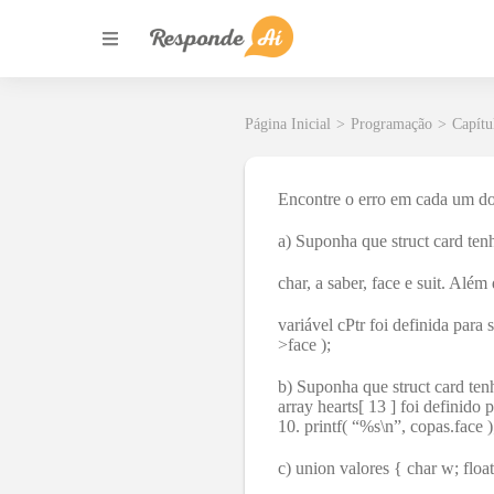
Página Inicial
>
Programação
>
Capítu
Encontre o erro em cada um dos
a) Suponha que struct card tenh
char, a saber, face e suit. Além 
variável cPtr foi definida para 
>face );
b) Suponha que struct card tenh
array hearts[ 13 ] foi definido
10. printf( “%s\n”, copas.face )
c) union valores { char w; float