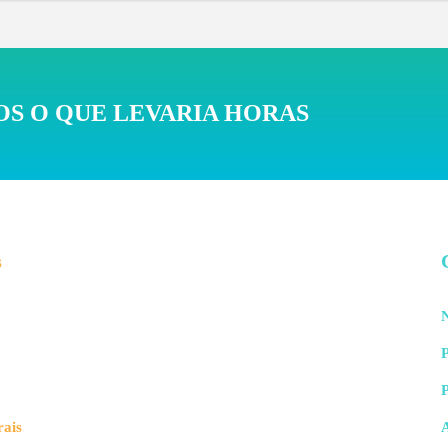
S O QUE LEVARIA HORAS
s
N
P
rais