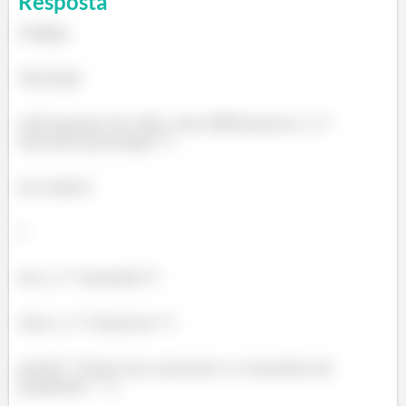
Resposta
Código:
#include
void square( int side, char fillCharacter ); /*
function prototype */
int main()
{
int s; /* tamanho*/
char c; /* character */
printf( "Insira um caractere e o tamanho do
quadrado: " );