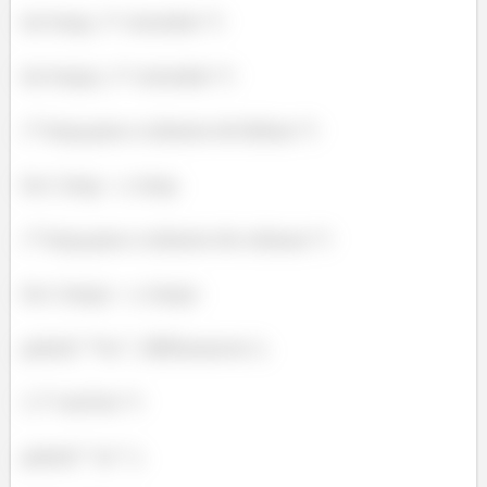
int loop; /* contador */
int loop2; /* contador */
/* loop para o número de linhas */
for ( loop = 1; loop
/* loop para o número de colunas */
for ( loop2 = 1; loop2
printf( "%c", fillCharacter );
} /* end for */
printf( "\n" );