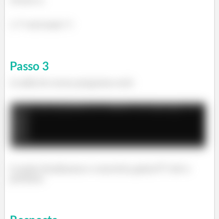
return 0;
} /* end main */
Passo
3
A saída do nosso programa será:
E assim finalizamos o exercício galera!!!! Até o
próximo.