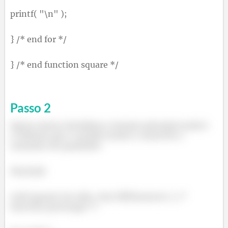
printf( "\n" );
} /* end for */
} /* end function square */
Passo
2
Agora vamos inicializar a função principal main()
e solicitar que o usuário insira o caractere o
tamanho do quadrado:
#include
void square( int side, char fillCharacter ); /*
function prototype */