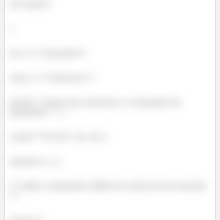
int main()
{
int s; /* tamanho*/
char c; /* character */
printf( "Insira um caractere e o tamanho do
quadrado: " );
scanf( "%c%d", &c, &s );
square( s, c );
/* exibe o quadrado sólido do caractere de entrada
*/