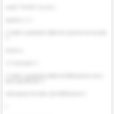
scanf( "%c%d", &c, &s );
square( s, c );
/* exibe o quadrado sólido do caractere de entrada
*/
return 0;
} /* end main */
/* exibe o quadrado sólido de fillCharacter com o
lado especificado */
void square( int side, char fillCharacter )
{