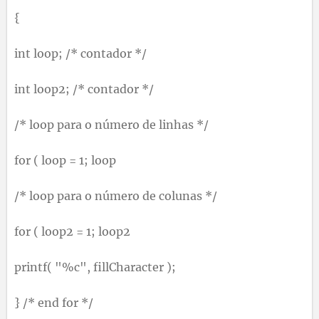
{
int loop; /* contador */
int loop2; /* contador */
/* loop para o número de linhas */
for ( loop = 1; loop
/* loop para o número de colunas */
for ( loop2 = 1; loop2
printf( "%c", fillCharacter );
} /* end for */