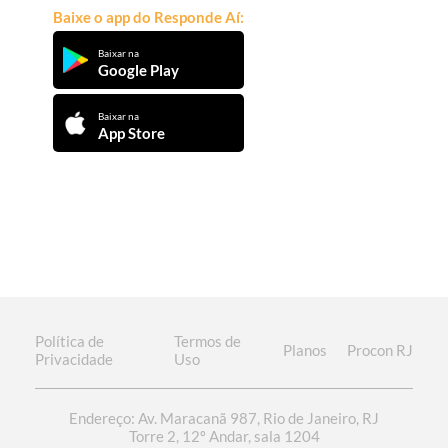
Baixe o app do Responde Aí:
Baixar na
Google Play
Baixar na
App Store
Política de
Termos de
Planos
Procon RJ
Privacidade
Uso
Endereço: Av. Maracanã 987, Rio de Janeiro, RJ
Torre 2, 12º Andar, sala 1204