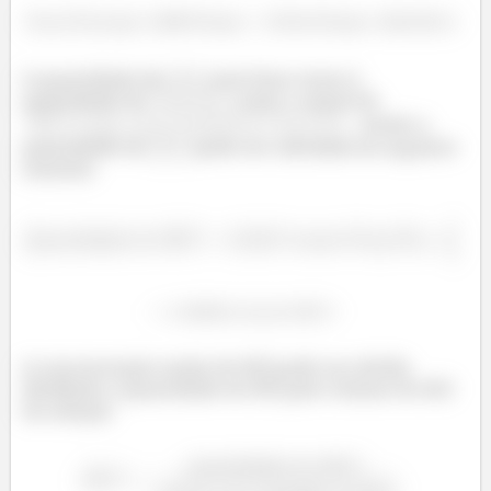
A quantidade de
será duas vezes à
quantidade de
como 2 mmol de
. Assim a
quantidade de
pode ser calculada da seguinte
maneira
A concentração molar de HCl pode ser obtida
dividindo a quantidade de HCl pelo volume de HCl
da solução