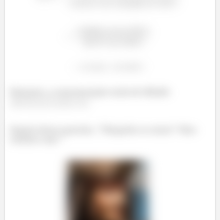
ç
ã
Portanto, a concentração mola de diluído
é
.
Depois dessa questão, “Ninguém se mexe” Meu
cérebro caiu.”