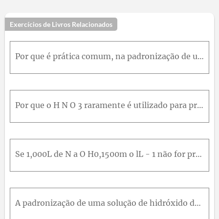
Exercícios de Livros Relacionados
Por que é prática comum, na padronização de um ácido com N a 2 C O 3 com um ácido, aquecer a solução até a ebulição nas proximidades do ponto de equivalência?
Por que o H N O 3 raramente é utilizado para preparar uma solução padrão ácida?
Se 1,000L de N a O H0,1500m o lL - 1 não for protegido do ar após a padronização e absorver 11,2m m o l de C O 2 , qual será sua nova molaridade após sua padronização contra uma solução de H C l padrã
A padronização de uma solução de hidróxido de sódio contra ftalato ácido de potássio (FAP) produziu os seguintes resultados:Calcular:a concentração molar média da base.o desvio padrão e o coeficiente