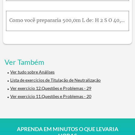
Como você prepararia 500,0m L de: H 2 S O 40,250m o lL - 1 a partir de um reagente de densidade 1,1539g / m L e que contém 21,8 % de H 2 S O 4( m / m ) ? N a O H0,30m o lL - 1 do sólido? N a 2 C O 30,
Ver Também
Ver tudo sobre Análises
Lista de exercícios de Titulação de Neutralização
Ver exercício 12.Questões e Problemas - 29
Ver exercício 11.Questões e Problemas - 20
APRENDA EM MINUTOS O QUE LEVARIA