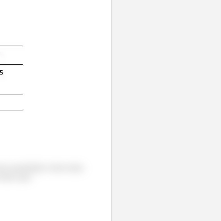
ais quantidades observadas
 temos que: