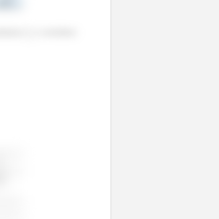
jeitamos
e concluímos