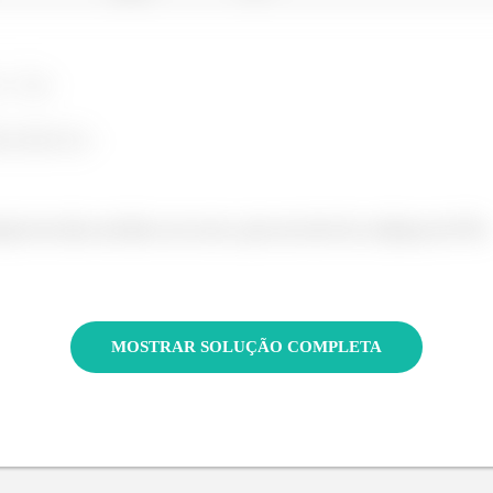
;
.
ação de ácido ascórbico nos sucos, para um nível de confiança de 95%.
MOSTRAR SOLUÇÃO COMPLETA