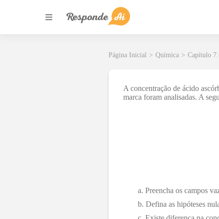
Página Inicial
>
Química
>
Capítulo 7
A concentração de ácido ascórb
marca foram analisadas. A segu
Preencha os campos va
Defina as hipóteses nula
Existe diferença na con