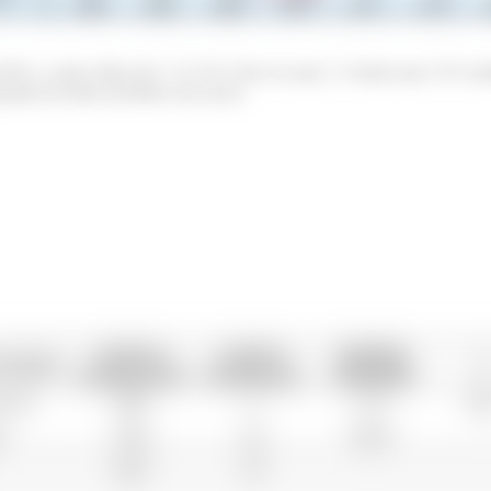
95%, o valor crítico de
é 2,76. Uma vez que
é maior que 2,76, re
tração de ácido ascórbico nos sucos.