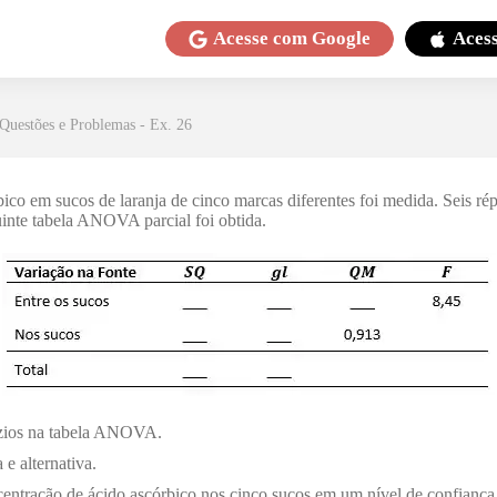
Acesse com
Google
Aces
.Questões e Problemas - Ex. 26
ico em sucos de laranja de cinco marcas diferentes foi medida. Seis rép
inte tabela ANOVA parcial foi obtida.
zios na tabela ANOVA.
 e alternativa.
centração de ácido ascórbico nos cinco sucos em um nível de confianç