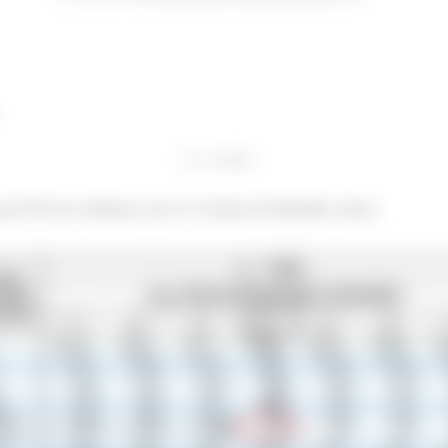
 para 95% de confiança com 4 e 25 graus de liberdade, temos: