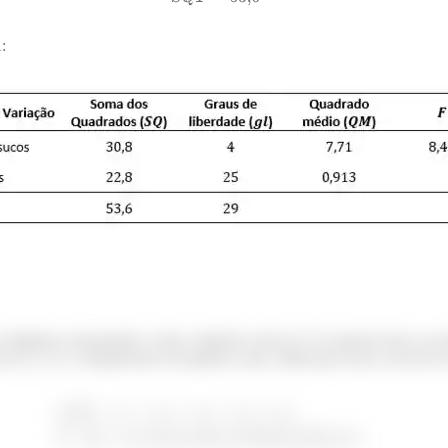
:
 hipóteses apropriadas, onde a hipótese nula (
) é quando duas ou m
va (
) é o complemento da hipótese nula, então para nosso exercício
é