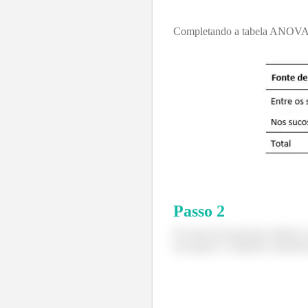
Completando a tabela ANOVA
Passo
2
No item (b) queremos definir as
são iguais e a hipótese alternati