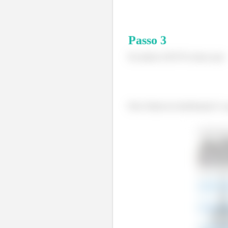
Passo
3
Da tabela ANOVA temos que:
Pela Tabela de distribuição F,