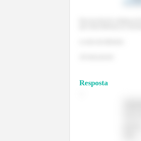
Para um nível de confiança de 
que existe diferença na concen
os solos são diferentes.
Até mais pessoal.
Resposta