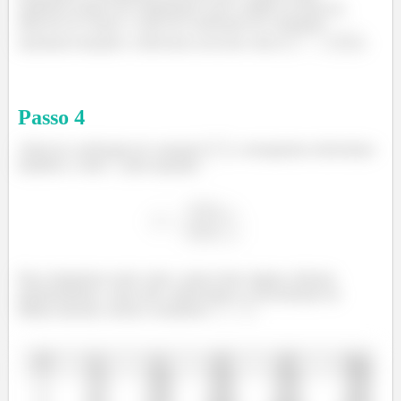
melhorou muito em comparação com o obtido no item (a),
além de ser visual, o valor do coeficiente de correlação
aumentou bastante e obtivemos um bom valor (
).
Passo
4
Além do coeficiente de variação (
), conseguimos determinar
também o valor
pela equação:
Para chegarmos neste valor, vamos fazer alguns cálculos
primeiramente, como não conhecemos a concentração da
última amostra, iremos considerar
: