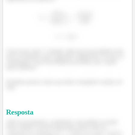
Como nosso valor
é grande, indica que nossa hipótese nula
deve ser rejeitada e que a regressão é significativa. Ou seja, só
confirmamos o que foi já tínhamos percebido, que o ajuste
linear melhorou.
Prontinho pessoal, espero que tenha conseguido te ajudar, até
mais.
Resposta
Além de percebermos, visualmente, uma melhora no ajuste
linear, também é possível notar pelos valores altos do
coeficiente de correlação (
) e do valor
(
).