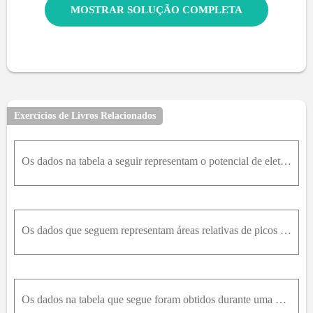
MOSTRAR SOLUÇÃO COMPLETA
Exercícios de Livros Relacionados
Os dados na tabela a seguir representam o potencial de eletro E versus a concentração c .Transforme os dados em valores de E versus – l o gc .
Os dados que seguem representam áreas relativas de picos obtidas para cromatogramas de soluções padrão de metilvinilcetona (MVC).Construa um gráfico contendo a linha dos mínimos quadrados e também os
Os dados na tabela que segue foram obtidos durante uma determinação colorimétrica de glicose em soro sanguíneo.Uma amostra de soro forneceu uma absorbância de 0,350. Encontre o intervalo de confiança