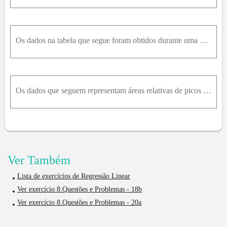
Os dados na tabela que segue foram obtidos durante uma determinação colorimétrica de glicose em soro sanguíneo.Determine os intervalos de confiança, a 95%, para a inclinação e para o intercepto.
Os dados que seguem representam áreas relativas de picos obtidas para cromatogramas de soluções padrão de metilvinilcetona (MVC).Considere que o resultado obtido para o item (d) represente uma única m
Ver Também
Lista de exercícios de Regressão Linear
Ver exercício 8.Questões e Problemas - 18b
Ver exercício 8.Questões e Problemas - 20a