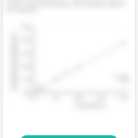
Fazendo a razão das intensidades, nós conseguimos anular os
erros sistemático.