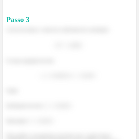
Passo
3
Com isso temos o valor do coeficiente de correlação:
E nossa equação da reta:
Onde:
Inclinação da reta:
;
Intercepto:
.
Pelo gráfico conseguimos perceber que o ajuste linear