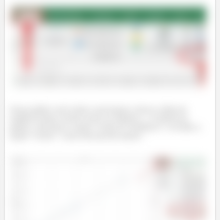
Nosso gráfico será criado e precisamos colocar a linha de
tendência linear. Iremos clicar no símbolo (
) à direita do
gráfico, selecionar a opção “Linha de Tendência” e escolher a
opção “Linear”, como está descrito abaixo: