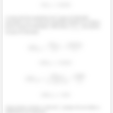
A soma total dos quadrados tem 5 graus de liberdade
associados a ela. A soma dos quadrados devido aos resíduos
possui 4 graus de liberdade. Além disso,
tem apenas
um grau de liberdade.
Agora iremos calcular o valor de
, porque ele nos indica a
significância da regressão: