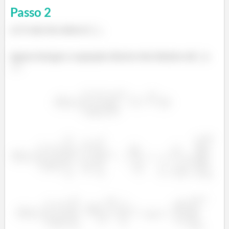
Passo
2
a) O raio da esfera é
.
Agora integre a equação dentro dos limites de
a
.