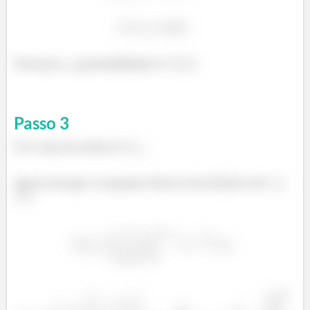
Portanto, a probabilidade é
.
Passo
3
b) O raio da esfera é
.
Agora integre a equação dentro dos limites de
a
.