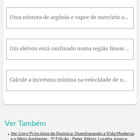
Uma mistura de argônio e vapor de mercúrio usada em sianais azuis de advertência emite luz de comprimento de onda 470 nm.Calcule a mudança de energia resultante da emissão de 1,00m o l de fótons nesse
Um elétron está confinado numa região linear do espaço que tem o comprimento da mesma ordem que o diâmetro de um átomo (cerca de 100 p m ). Calcule as incertezas mínimas na posição e na velocidade do
Calcule a incerteza mínima na velocidade de uma bola com 500 g , que está a uma distância de no mínimo 1 μ m de um certo ponto. Qual a incerteza mínima na posição de um projétil de 5 g cuja velocidade
Ver Também
Ver Livro Princípios de Química: Questionando a Vida Moderna
e o Meio Ambiente - 5ª Edição - Peter Atkins, Loretta Jones e