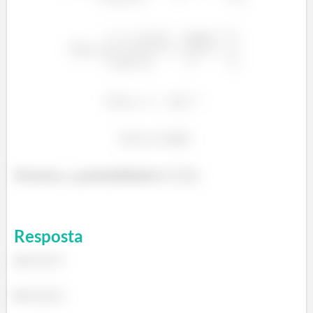
Portanto, a probabilidade é
.
Resposta
a)
b)