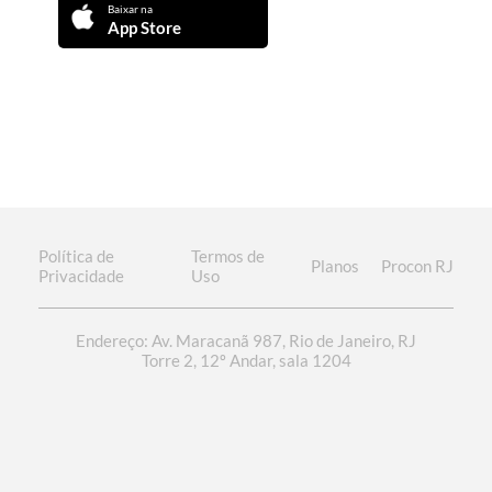
Baixar na
App Store
Política de
Termos de
Planos
Procon RJ
Privacidade
Uso
Endereço: Av. Maracanã 987, Rio de Janeiro, RJ
Torre 2, 12º Andar, sala 1204