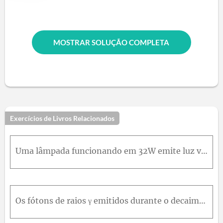
MOSTRAR SOLUÇÃO COMPLETA
Exercícios de Livros Relacionados
Uma lâmpada funcionando em 32W emite luz violeta de comprimento de onda 420 nm. Quantos fótons de luz azul pode a lâmpada gerar em 2,0s
Os fótons de raios γ emitidos durante o decaimento nuclear de um átomo de tecnécio-99 usado em produtos radiofarmacêuticos têm energia igual a 140,511K e V . Calcule a energia de um fótons desses raio