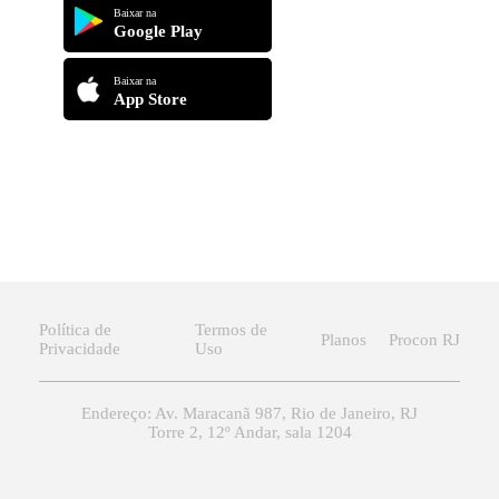
Baixar na
Google Play
Baixar na
App Store
Política de
Termos de
Planos
Procon RJ
Privacidade
Uso
Endereço: Av. Maracanã 987, Rio de Janeiro, RJ
Torre 2, 12º Andar, sala 1204