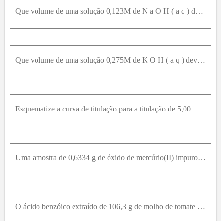
Que volume de uma solução 0,123M de N a O H ( a q ) deve ser adicionado a 125m L de uma solução 0,197M de H 2 S O 3 ( a q ) para atingir (a) o primeiro ponto estequiométrico; (b) o segundo ponto esteq
Que volume de uma solução 0,275M de K O H ( a q ) deve ser adicionado a 75,0m L de uma solução 0,137M de H 3 A s O 4 ( a q ) para atingir (a) o primeiro ponto estequiométrico; (b) o segundo ponto este
Esquematize a curva de titulação para a titulação de 5,00 mL de H 3 A s O 4 ( a q )0,010M com K O H ( a q )0,010M , identificando os pontos inicial e final, os pontos estequiométricos e cada um dos po
Uma amostra de 0,6334 g de óxido de mercúrio(II) impuro foi dissolvida em um excesso não medido de iodeto de potássio. Reação: HgO + 4I¯ + H₂O → HgI₄²¯+ 2OH¯Calcular a porcentagem de HgO na amostra se
O ácido benzóico extraído de 106,3 g de molho de tomate requer uma titulação com 14,76 mL de solução de NaOH 0,0514 mol.L¯¹. Expresse os resultados dessa análise em termos de porcentagem de benzoato d