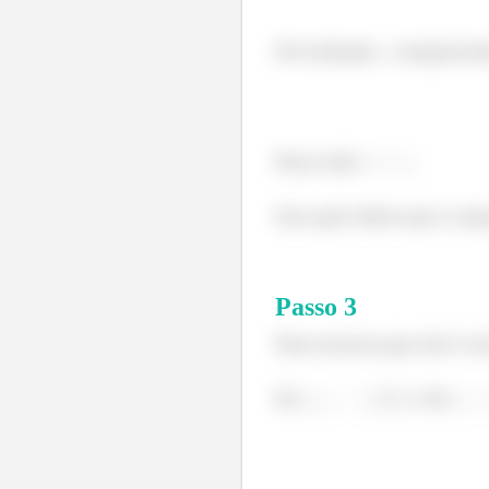
Por indução , compreen
Para todo
,
Isso quer dizer que a se
Passo
3
Para mostra que ela é cr
De
e de