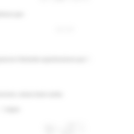
demos que:
quencia é limitada superiormente por
escente, vamos fazer assim.
segue.