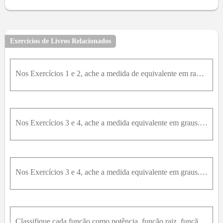
Exercícios de Livros Relacionados
Nos Exercícios 1 e 2, ache a medida de equivalente em radianos.2. a) 45°; b) 120°; c) 240°; d) -225°; e) 15°; f) 540°; g) -48°; h) 2°
Nos Exercícios 3 e 4, ache a medida equivalente em graus.3. a) pi / 4 rad; b) 2 \* pi / 3 rad; c) 11\*pi / 6 rad; d) - pi / 2 rad; e) 1 / 2 rad; f) 3 \* pi rad; g) -2 rad; h) pi / 12 rad
Nos Exercícios 3 e 4, ache a medida equivalente em graus.4. a) pi / 6 rad; b) (4 \* pi) / 3 rad; c) (3 \* pi) / 4 rad; d) -5 pi rad; e) 1 / 3 rad; f) -5 rad; g) (11 \* pi) / 12 rad; h) 0,2 rad
Classifique cada função como potência, função raiz, função polinomial (estabeleça seu grau), função racional, função algébrica, função trigonométrica, função exponencial, ou função logarítmica.f)w(θ)