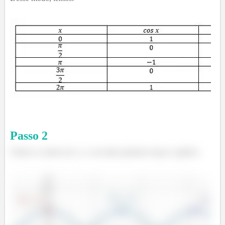
Passo
2
Tendo os valores de x e y em mão podemos traçar o gráfico: