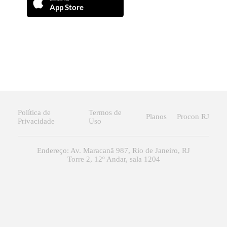
App Store
Política de
Termos de
Planos
Procon RJ
Privacidade
Uso
Endereço: Av. Maracanã 987, Rio de Janeiro, RJ
Torre 2, 12º Andar, sala 1204