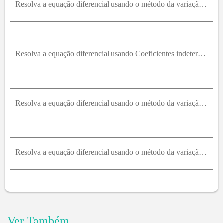
Resolva a equação diferencial usando o método da variação de parâmetros.y'' - 2y' + y = e^x / (1 + x^2)
Resolva a equação diferencial usando Coeficientes indeterminados eVariação de parâmetros.y'' - y' = e^x
Resolva a equação diferencial usando o método da variação de parâmetros. y ' ' + 4 y ' + 4 y = e - 2 x x 3
Resolva a equação diferencial usando o método da variação de parâmetros.y'' + y = sec^3(x), 0xpi/2
Ver Também