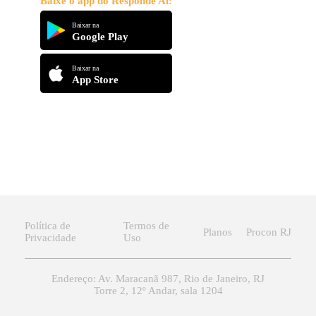
Baixe o app do Responde Aí:
Baixar na
Google Play
Baixar na
App Store
Política de
Termos de
Planos
Procon RJ
Privacidade
Uso
Endereço: Av. Maracanã 987, Rio de Janeiro, RJ
Torre 2, 12º Andar, sala 1204