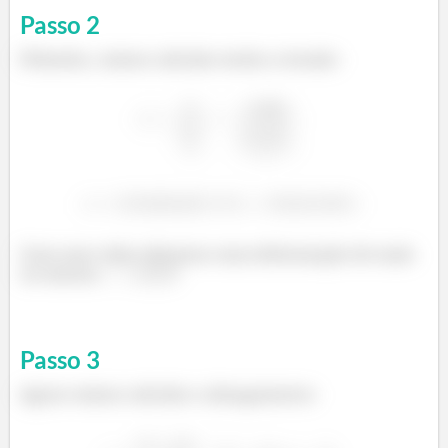
Passo
2
Primeiro, vamos calcular então a tensão:
²
²
Com esse valor obtemos uma deformação de mais
ou menos
!
Passo
3
Agora vamos calcular o alongamento: