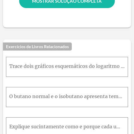
MOSTRAR SOLUÇÃO COMPLETA
Exercícios de Livros Relacionados
Trace dois gráficos esquemáticos do logaritmo do módulo de relaxação em função da temperatura para um polímero amorfo (curva C na Figura 15.8). Em uma desses gráficos, demonstre como o comportamento m
O butano normal e o isobutano apresenta temperaturas de ebulição de –0,5 e –12,3 ° C (31,1 e 9,9 ° F), respectivamente. Explique sucintamente esse comportamento com base em suas estruturas moleculares
Explique sucintamente como e porque cada um dos seguintes fatores influencia o módulo em tração de um polímero semicristalinoPeso molecular Grau de cristalinidade Deformação por desenho Recozimento de