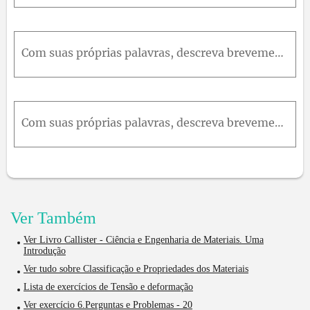
Com suas próprias palavras, descreva brevemente o fenômeno da viscoelasticidade. A explicação da viscoelasticidade é dada na Seção 15.4.Para alguns polímeros viscoelásticos submetidos a ensaios de rel
Com suas próprias palavras, descreva brevemente o fenômeno da viscoelasticidade. A explicação da viscoelasticidade é dada na Seção 15.4.Com base nas curvas da Figura 15.5, esboce gráficos deformação-t
Ver Também
Ver Livro Callister - Ciência e Engenharia de Materiais. Uma
Introdução
Ver tudo sobre Classificação e Propriedades dos Materiais
Lista de exercícios de Tensão e deformação
Ver exercício 6.Perguntas e Problemas - 20