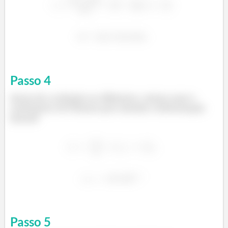
Passo
4
Antes de a redução no diâmetro, vamos usar o
coeficiente de Poisson pra calcular a deformação
lateral!
Passo
5